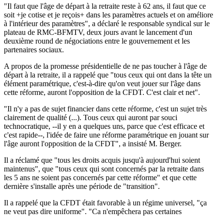
"Il faut que l'âge de départ à la retraite reste à 62 ans, il faut que ce
soit +je cotise et je reçois+ dans les paramètres actuels et on améliore
à l'intérieur des paramètres", a déclaré le responsable syndical sur le
plateau de RMC-BFMTV, deux jours avant le lancement d'un
deuxième round de négociations entre le gouvernement et les
partenaires sociaux.
A propos de la promesse présidentielle de ne pas toucher à l'âge de
départ à la retraite, il a rappelé que "tous ceux qui ont dans la tête un
élément paramétrique, c'est-à-dire qu'on veut jouer sur l'âge dans
cette réforme, auront l'opposition de la CFDT. C'est clair et net".
"Il n'y a pas de sujet financier dans cette réforme, c'est un sujet très
clairement de qualité (...). Tous ceux qui auront par souci
technocratique, --il y en a quelques uns, parce que c'est efficace et
c'est rapide--, l'idée de faire une réforme paramétrique en jouant sur
l'âge auront l'opposition de la CFDT", a insisté M. Berger.
Il a réclamé que "tous les droits acquis jusqu'à aujourd'hui soient
maintenus", que "tous ceux qui sont concernés par la retraite dans
les 5 ans ne soient pas concernés par cette réforme" et que cette
dernière s'installe après une période de "transition".
Il a rappelé que la CFDT était favorable à un régime universel, "ça
ne veut pas dire uniforme". "Ca n'empêchera pas certaines