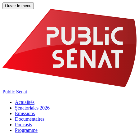
Ouvrir le menu
Public Sénat
Actualités
Sénatoriales 2026
Émissions
Documentaires
Podcasts
Programme