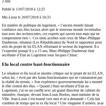
2 min
Publié le
13/07/2018 à 12:25
Mis à jour le
20/07/2018 à 16:33
En matière de politique du logement, « l’ancien monde faisait
confiance aux élus locaux alors que le nouveau monde recentralise
tout avec des technocrates, ces experts qui savent tout mais qui ne
comprennent rien ». Ces mots acerbes sont ceux de Marc-Philippe
Daubresse, sénateur (Les Républicains) du Nord et rapporteur pour
avis du projet de loi ELAN réformant le secteur du logement. Il a
l’expertise puisqu’il y a 15 ans, Marc-Philippe Daubresse était
secrétaire d’Etat au Logement sous Jacques Chirac.
Elu local contre haut-fonctionnaire
Le sénateur et élu local se montre critique sur le projet de loi ELAN,
selon lui, « écrit par des hauts-fonctionnaires qui ne connaissent pas
la réalité du terrain. » Son expérience gouvernementale lui a montré
le rôle central des élus. « Quand j’étais secrétaire d’Etat au
Logement, j’ai eu un conflit avec un grand directeur de cabinet du
ministère, énarque, devant Jean-Louis Borloo, mon ministre de la
Ville. Jean-Louis s’est tourné vers moi et m’a demandé « Cela fait
combien de temps que tu es élu local ? Une vingtaine d’années, ai-je