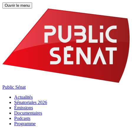
Ouvrir le menu
Public Sénat
Actualités
Sénatoriales 2026
Émissions
Documentaires
Podcasts
Programme