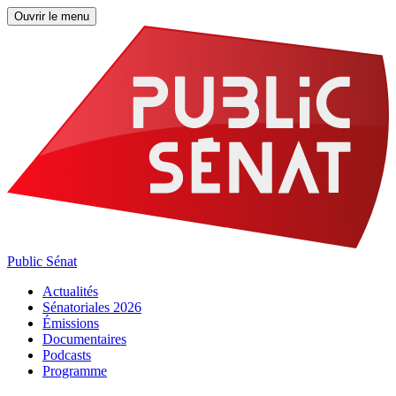
Ouvrir le menu
Public Sénat
Actualités
Sénatoriales 2026
Émissions
Documentaires
Podcasts
Programme