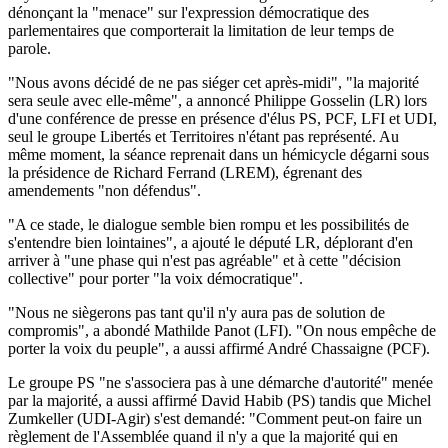
dénonçant la "menace" sur l'expression démocratique des
parlementaires que comporterait la limitation de leur temps de
parole.
"Nous avons décidé de ne pas siéger cet après-midi", "la majorité
sera seule avec elle-même", a annoncé Philippe Gosselin (LR) lors
d'une conférence de presse en présence d'élus PS, PCF, LFI et UDI,
seul le groupe Libertés et Territoires n'étant pas représenté. Au
même moment, la séance reprenait dans un hémicycle dégarni sous
la présidence de Richard Ferrand (LREM), égrenant des
amendements "non défendus".
"A ce stade, le dialogue semble bien rompu et les possibilités de
s'entendre bien lointaines", a ajouté le député LR, déplorant d'en
arriver à "une phase qui n'est pas agréable" et à cette "décision
collective" pour porter "la voix démocratique".
"Nous ne siègerons pas tant qu'il n'y aura pas de solution de
compromis", a abondé Mathilde Panot (LFI). "On nous empêche de
porter la voix du peuple", a aussi affirmé André Chassaigne (PCF).
Le groupe PS "ne s'associera pas à une démarche d'autorité" menée
par la majorité, a aussi affirmé David Habib (PS) tandis que Michel
Zumkeller (UDI-Agir) s'est demandé: "Comment peut-on faire un
règlement de l'Assemblée quand il n'y a que la majorité qui en