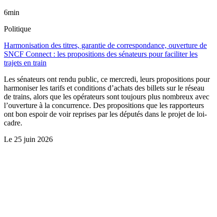
6min
Politique
Harmonisation des titres, garantie de correspondance, ouverture de
SNCF Connect : les propositions des sénateurs pour faciliter les
trajets en train
Les sénateurs ont rendu public, ce mercredi, leurs propositions pour
harmoniser les tarifs et conditions d’achats des billets sur le réseau
de trains, alors que les opérateurs sont toujours plus nombreux avec
l’ouverture à la concurrence. Des propositions que les rapporteurs
ont bon espoir de voir reprises par les députés dans le projet de loi-
cadre.
Le
25 juin 2026