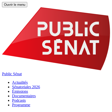
Ouvrir le menu
Public Sénat
Actualités
Sénatoriales 2026
Émissions
Documentaires
Podcasts
Programme