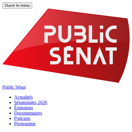
Ouvrir le menu
Public Sénat
Actualités
Sénatoriales 2026
Émissions
Documentaires
Podcasts
Programme