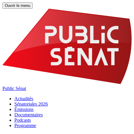
Ouvrir le menu
Public Sénat
Actualités
Sénatoriales 2026
Émissions
Documentaires
Podcasts
Programme