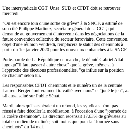
Une intersyndicale CGT, Unsa, SUD et CFDT doit se retrouver
mercredi.
"On est encore loin d'une sortie de grève" à la SNCF, a estimé de
son côté Philippe Martinez, secrétaire général de la CGT, qui
demande au gouvernement d'intervenir dans les négociations de la
future convention collective du secteur ferroviaire. Cette convention,
objet d'une réunion vendredi, remplacera le statut des cheminots à
partir du 1er janvier 2020 pour les nouveaux embauchés à la SNCF.
Porte-parole de La République en marche, le député Gabriel Attal
juge qu'"il faut passer à autre chose" que la grève, même si à
l'approche des élections professionnelles, "ça influe sur la position
de chacun" selon lui.
Les responsables CFDT-cheminots et le numéro un de la centrale
Laurent Berger "ont vraiment travaillé avec nous" et "joué le jeu", a-
t-il aussi salué sur Public Sénat.
Mardi, alors qu'ils espéraient un rebond, les syndicats n'ont pas
réussi à faire décoller la mobilisation, à l'occasion d'une "journée de
la colère cheminote". La direction recensait 17,63% de grévistes au
total en milieu de matinée, soit moins que pour la "Journée sans
cheminots" du 14 mai.