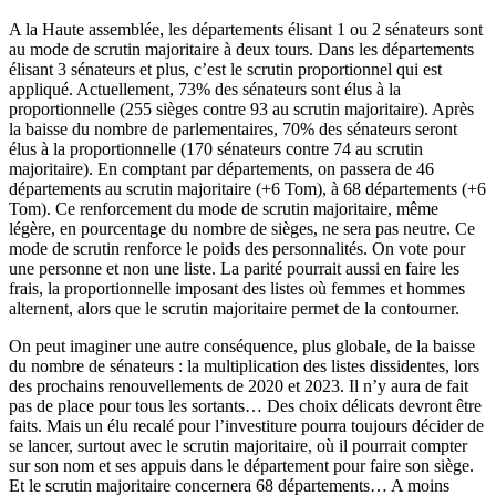
A la Haute assemblée, les départements élisant 1 ou 2 sénateurs sont
au mode de scrutin majoritaire à deux tours. Dans les départements
élisant 3 sénateurs et plus, c’est le scrutin proportionnel qui est
appliqué. Actuellement, 73% des sénateurs sont élus à la
proportionnelle (255 sièges contre 93 au scrutin majoritaire). Après
la baisse du nombre de parlementaires, 70% des sénateurs seront
élus à la proportionnelle (170 sénateurs contre 74 au scrutin
majoritaire). En comptant par départements, on passera de 46
départements au scrutin majoritaire (+6 Tom), à 68 départements (+6
Tom). Ce renforcement du mode de scrutin majoritaire, même
légère, en pourcentage du nombre de sièges, ne sera pas neutre. Ce
mode de scrutin renforce le poids des personnalités. On vote pour
une personne et non une liste. La parité pourrait aussi en faire les
frais, la proportionnelle imposant des listes où femmes et hommes
alternent, alors que le scrutin majoritaire permet de la contourner.
On peut imaginer une autre conséquence, plus globale, de la baisse
du nombre de sénateurs : la multiplication des listes dissidentes, lors
des prochains renouvellements de 2020 et 2023. Il n’y aura de fait
pas de place pour tous les sortants… Des choix délicats devront être
faits. Mais un élu recalé pour l’investiture pourra toujours décider de
se lancer, surtout avec le scrutin majoritaire, où il pourrait compter
sur son nom et ses appuis dans le département pour faire son siège.
Et le scrutin majoritaire concernera 68 départements… A moins