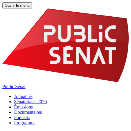
Ouvrir le menu
Public Sénat
Actualités
Sénatoriales 2026
Émissions
Documentaires
Podcasts
Programme