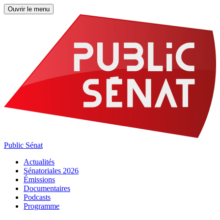
Ouvrir le menu
Public Sénat
Actualités
Sénatoriales 2026
Émissions
Documentaires
Podcasts
Programme