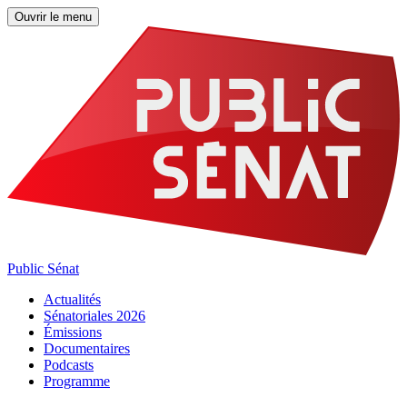
Ouvrir le menu
Public Sénat
Actualités
Sénatoriales 2026
Émissions
Documentaires
Podcasts
Programme