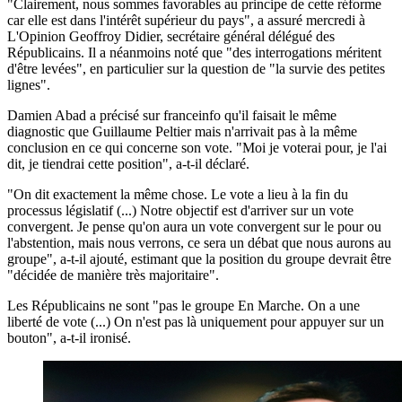
"Clairement, nous sommes favorables au principe de cette réforme
car elle est dans l'intérêt supérieur du pays", a assuré mercredi à
L'Opinion Geoffroy Didier, secrétaire général délégué des
Républicains. Il a néanmoins noté que "des interrogations méritent
d'être levées", en particulier sur la question de "la survie des petites
lignes".
Damien Abad a précisé sur franceinfo qu'il faisait le même
diagnostic que Guillaume Peltier mais n'arrivait pas à la même
conclusion en ce qui concerne son vote. "Moi je voterai pour, je l'ai
dit, je tiendrai cette position", a-t-il déclaré.
"On dit exactement la même chose. Le vote a lieu à la fin du
processus législatif (...) Notre objectif est d'arriver sur un vote
convergent. Je pense qu'on aura un vote convergent sur le pour ou
l'abstention, mais nous verrons, ce sera un débat que nous aurons au
groupe", a-t-il ajouté, estimant que la position du groupe devrait être
"décidée de manière très majoritaire".
Les Républicains ne sont "pas le groupe En Marche. On a une
liberté de vote (...) On n'est pas là uniquement pour appuyer sur un
bouton", a-t-il ironisé.