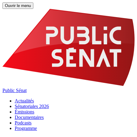
Ouvrir le menu
Public Sénat
Actualités
Sénatoriales 2026
Émissions
Documentaires
Podcasts
Programme