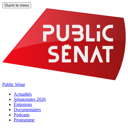
Ouvrir le menu
Public Sénat
Actualités
Sénatoriales 2026
Émissions
Documentaires
Podcasts
Programme