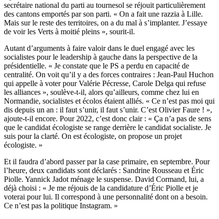
secrétaire national du parti au tournesol se réjouit particulièrement
des cantons emportés par son parti. « On a fait une razzia à Lille.
Mais sur le reste des territoires, on a du mal à s’implanter. J’essaye
de voir les Verts à moitié pleins », sourit-il.
Autant d’arguments à faire valoir dans le duel engagé avec les
socialistes pour le leadership à gauche dans la perspective de la
présidentielle. « Je constate que le PS a perdu en capacité de
centralité. On voit qu’il y a des forces contraires : Jean-Paul Huchon
qui appelle à voter pour Valérie Pécresse, Carole Delga qui refuse
les alliances », soulève-t-il, alors qu’ailleurs, comme chez lui en
Normandie, socialistes et écolos étaient alliés. « Ce n’est pas moi qui
dis depuis un an : il faut s’unir, il faut s’unir. C’est Olivier Faure ! »,
ajoute-t-il encore. Pour 2022, c’est donc clair : « Ça n’a pas de sens
que le candidat écologiste se range derrière le candidat socialiste. Je
suis pour la clarté. On est écologiste, on propose un projet
écologiste. »
Et il faudra d’abord passer par la case primaire, en septembre. Pour
l’heure, deux candidats sont déclarés : Sandrine Rousseau et Éric
Piolle. Yannick Jadot ménage le suspense. David Cormand, lui, a
déjà choisi : « Je me réjouis de la candidature d’Éric Piolle et je
voterai pour lui. Il correspond à une personnalité dont on a besoin.
Ce n’est pas la politique Instagram. »