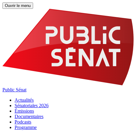
Ouvrir le menu
Public Sénat
Actualités
Sénatoriales 2026
Émissions
Documentaires
Podcasts
Programme