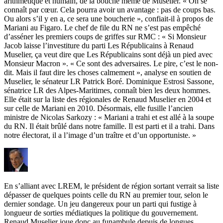
arithmétique et humain, de la bouche même de Muselier. « On se
connaît par cœur. Cela pourra avoir un avantage : pas de coups bas.
Ou alors s’il y en a, ce sera une boucherie », confiait-il à propos de
Mariani
au Figaro
. Le chef de file du RN ne s’est pas empêché
d’asséner les premiers coups de griffes sur RMC : « Si Monsieur
Jacob laisse l’investiture du parti Les Républicains à Renaud
Muselier, ça veut dire que Les Républicains sont déjà un pied avec
Monsieur Macron ». « Ce sont des adversaires. Le pire, c’est le non-
dit. Mais il faut dire les choses calmement », analyse en soutien de
Muselier, le sénateur LR Patrick Boré. Dominique Estrosi Sassone,
sénatrice LR des Alpes-Maritimes, connaît bien les deux hommes.
Elle était sur la liste des régionales de Renaud Muselier en 2004 et
sur celle de Mariani en 2010. Désormais, elle fusille l’ancien
ministre de Nicolas Sarkozy : « Mariani a trahi et est allé à la soupe
du RN. Il était brûlé dans notre famille. Il est parti et il a trahi. Dans
notre électorat, il a l’image d’un traître et d’un opportuniste. »
En s’alliant avec LREM, le président de région sortant verrait sa liste
dépasser de quelques points celle du RN au premier tour, selon
le
dernier sondage
. Un jeu dangereux pour un parti qui fustige à
longueur de sorties médiatiques la politique du gouvernement.
Renaud Muselier joue donc au funambule depuis de longues