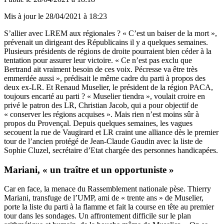
Mis à jour le
28/04/2021 à 18:23
S’allier avec LREM aux régionales ? « C’est un baiser de la mort »,
prévenait un dirigeant des Républicains il y a quelques semaines.
Plusieurs présidents de régions de droite pourraient bien céder à la
tentation pour assurer leur victoire. « Ce n’est pas exclu que
Bertrand ait vraiment besoin de ces voix. Pécresse va être très
emmerdée aussi », prédisait le même cadre du parti à propos des
deux ex-LR. Et Renaud Muselier, le président de la région PACA,
toujours encarté au parti ? « Muselier tiendra », voulait croire en
privé le patron des LR, Christian Jacob, qui a pour objectif de
« conserver les régions acquises ». Mais rien n’est moins sûr à
propos du Provençal. Depuis quelques semaines, les vagues
secouent la rue de Vaugirard et LR craint une alliance dès le premier
tour de l’ancien protégé de Jean-Claude Gaudin avec la liste de
Sophie Cluzel, secrétaire d’Etat chargée des personnes handicapées.
Mariani, « un traître et un opportuniste »
Car en face, la menace du Rassemblement nationale pèse. Thierry
Mariani, transfuge de l’UMP, ami de « trente ans » de Muselier,
porte la liste du parti à la flamme et fait la course en tête au premier
tour dans les sondages. Un affrontement difficile sur le plan