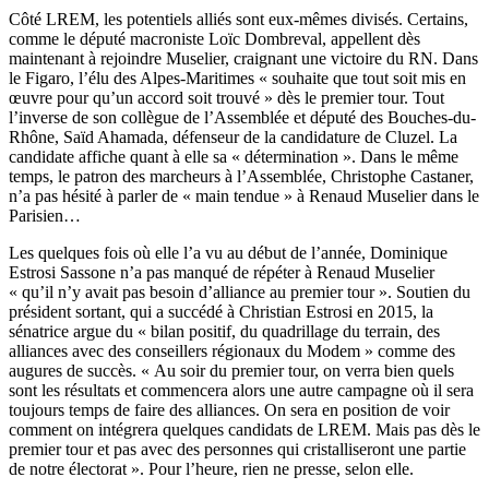
Côté LREM, les potentiels alliés sont eux-mêmes divisés. Certains,
comme le député macroniste Loïc Dombreval, appellent dès
maintenant à rejoindre Muselier, craignant une victoire du RN. Dans
le
Figaro
, l’élu des Alpes-Maritimes « souhaite que tout soit mis en
œuvre pour qu’un accord soit trouvé » dès le premier tour. Tout
l’inverse de son collègue de l’Assemblée et député des Bouches-du-
Rhône, Saïd Ahamada, défenseur de la candidature de Cluzel. La
candidate affiche quant à elle sa « détermination ». Dans le même
temps, le patron des marcheurs à l’Assemblée, Christophe Castaner,
n’a pas hésité à parler de « main tendue » à Renaud Muselier dans le
Parisien…
Les quelques fois où elle l’a vu au début de l’année, Dominique
Estrosi Sassone n’a pas manqué de répéter à Renaud Muselier
« qu’il n’y avait pas besoin d’alliance au premier tour ». Soutien du
président sortant, qui a succédé à Christian Estrosi en 2015, la
sénatrice argue du « bilan positif, du quadrillage du terrain, des
alliances avec des conseillers régionaux du Modem » comme des
augures de succès. « Au soir du premier tour, on verra bien quels
sont les résultats et commencera alors une autre campagne où il sera
toujours temps de faire des alliances. On sera en position de voir
comment on intégrera quelques candidats de LREM. Mais pas dès le
premier tour et pas avec des personnes qui cristalliseront une partie
de notre électorat ». Pour l’heure, rien ne presse, selon elle.