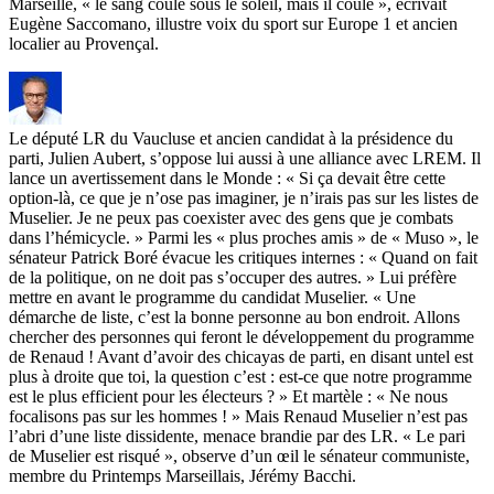
Marseille, « le sang coule sous le soleil, mais il coule », écrivait
Eugène Saccomano, illustre voix du sport sur Europe 1 et ancien
localier au Provençal.
Le député LR du Vaucluse et ancien candidat à la présidence du
parti, Julien Aubert, s’oppose lui aussi à une alliance avec LREM. Il
lance un avertissement dans le Monde : « Si ça devait être cette
option-là, ce que je n’ose pas imaginer, je n’irais pas sur les listes de
Muselier. Je ne peux pas coexister avec des gens que je combats
dans l’hémicycle. » Parmi les « plus proches amis » de « Muso », le
sénateur Patrick Boré évacue les critiques internes : « Quand on fait
de la politique, on ne doit pas s’occuper des autres. » Lui préfère
mettre en avant le programme du candidat Muselier. « Une
démarche de liste, c’est la bonne personne au bon endroit. Allons
chercher des personnes qui feront le développement du programme
de Renaud ! Avant d’avoir des chicayas de parti, en disant untel est
plus à droite que toi, la question c’est : est-ce que notre programme
est le plus efficient pour les électeurs ? » Et martèle : « Ne nous
focalisons pas sur les hommes ! » Mais Renaud Muselier n’est pas
l’abri d’une liste dissidente, menace brandie par des LR. « Le pari
de Muselier est risqué », observe d’un œil le sénateur communiste,
membre du Printemps Marseillais, Jérémy Bacchi.