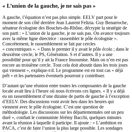
« L’union de la gauche, je ne sais pas »
A gauche, l’équation n’est pas plus simple. EELV part pour le
moment de son côté derrière Jean Laurent Felizia. Guy Benarroche,
sénateur écologiste des Bouches-du-Rhône, décrypte la stratégie de
son parti : « L’union de la gauche, je ne sais pas. On avance toujours
avec la même ligne directrice : rassembler le pôle écologiste ».
Concrètement, le rassemblement se fait par cercles
« concentriques ». « Dans le premier il y avait le pôle écolo ; dans le
deuxième cercle, le PS, Génération. S et d’autres. Il y a une
possibilité pour qu’il y ait la France Insoumise. Mais on n’en est pas
encore au troisième cercle. Tout cela doit aboutir dans les trois jours
qui viennent », explique-t-il. Le programme est en tout cas « déjà
prêt » et les partenaires éventuels pourront y contribuer.
D’autant qu’une réunion entre toutes les composantes de la gauche
locale avait lieu à l’heure où nous écrivons ces lignes. « Il y a déjà
eu un rassemblement d’une dizaine de partis de gauche à l’exception
d’EELV. Des discussions vont avoir lieu dans les heures qui
viennent avec le pôle écologiste. C’est une question de
méthodologie. Les discussions sur les départementales ont un peu
duré », confiait le communiste Jérémy Bacchi, quelques minutes
avant la réunion à laquelle il participe. Il ajoute : « L’ambition en
PACA, c’est de faire l’union la plus large possible. Les sondages