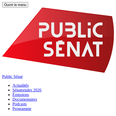
Ouvrir le menu
Public Sénat
Actualités
Sénatoriales 2026
Émissions
Documentaires
Podcasts
Programme