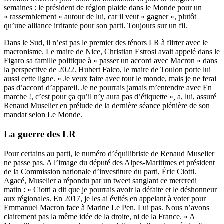
semaines : le président de région plaide dans
le Monde
pour un
« rassemblement » autour de lui, car il veut « gagner », plutôt
qu’une alliance irritante pour son parti. Toujours sur un fil.
Dans le Sud, il n’est pas le premier des ténors LR à flirter avec le
macronisme. Le maire de Nice, Christian Estrosi avait appelé dans le
Figaro sa famille politique à « passer un accord avec Macron » dans
la perspective de 2022. Hubert Falco, le maire de Toulon porte lui
aussi cette ligne. « Je veux faire avec tout le monde, mais je ne ferai
pas d’accord d’appareil. Je ne pourrais jamais m’entendre avec En
marche !, c’est pour ça qu’il n’y aura pas d’étiquette »
,
a, lui, assuré
Renaud Muselier en prélude de la dernière séance plénière de son
mandat selon Le Monde.
La guerre des LR
Pour certains au parti, le numéro d’équilibriste de Renaud Muselier
ne passe pas. A l’image du député des Alpes-Maritimes et président
de la Commission nationale d’investiture du parti, Éric Ciotti.
Agacé, Muselier a répondu par un tweet sanglant ce mercredi
matin : « Ciotti a dit que je pourrais avoir la défaite et le déshonneur
aux régionales. En 2017, je les ai évités en appelant à voter pour
Emmanuel Macron face à Marine Le Pen. Lui pas. Nous n’avons
clairement pas la même idée de la droite, ni de la France. » A