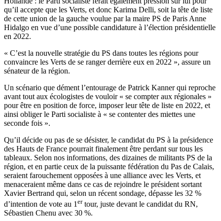
Hollande : le Parti socialiste ferait également pression sur lui pour
qu’il accepte que les Verts, et donc Karima Delli, soit la tête de liste
de cette union de la gauche voulue par la maire PS de Paris Anne
Hidalgo en vue d’une possible candidature à l’élection présidentielle
en 2022.
« C’est la nouvelle stratégie du PS dans toutes les régions pour
convaincre les Verts de se ranger derrière eux en 2022 », assure un
sénateur de la région.
Un scénario que dément l’entourage de Patrick Kanner qui reproche
avant tout aux écologistes de vouloir « se compter aux régionales »
pour être en position de force, imposer leur tête de liste en 2022, et
ainsi obliger le Parti socialiste à « se contenter des miettes une
seconde fois ».
Qu’il décide ou pas de se désister, le candidat du PS à la présidence
des Hauts de France pourrait finalement être perdant sur tous les
tableaux. Selon nos informations, des dizaines de militants PS de la
région, et en partie ceux de la puissante fédération du Pas de Calais,
seraient farouchement opposées à une alliance avec les Verts, et
menaceraient même dans ce cas de rejoindre le président sortant
Xavier Bertrand qui, selon un récent sondage, dépasse les 32 %
er
d’intention de vote au 1
tour, juste devant le candidat du RN,
Sébastien Chenu avec 30 %.