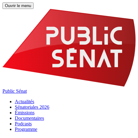
Ouvrir le menu
Public Sénat
Actualités
Sénatoriales 2026
Émissions
Documentaires
Podcasts
Programme