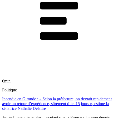
6min
Politique
Incendie en Gironde : « Selon la préfecture, on devrait rapidement
avoir un retour d’expérience, sûrement d’ici 15 jours », estime la
sénatrice Nathalie Delattre
Après l’incendie le plus important que la France ait connu depuis