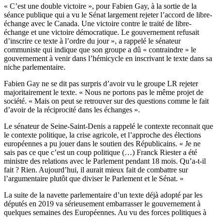
« C’est une double victoire », pour Fabien Gay, à la sortie de la
séance publique qui a vu le Sénat largement rejeter l’accord de libre-
échange avec le Canada. Une victoire contre le traité de libre-
échange et une victoire démocratique. Le gouvernement refusait
d’inscrire ce texte à l’ordre du jour », a rappelé le sénateur
communiste qui indique que son groupe a dû « contraindre » le
gouvernement à venir dans l’hémicycle en inscrivant le texte dans sa
niche parlementaire.
Fabien Gay ne se dit pas surpris d’avoir vu le groupe LR rejeter
majoritairement le texte. « Nous ne portons pas le même projet de
société. « Mais on peut se retrouver sur des questions comme le fait
d’avoir de la réciprocité dans les échanges ».
Le sénateur de Seine-Saint-Denis a rappelé le contexte reconnait que
le contexte politique, la crise agricole, et l’approche des élections
européennes a pu jouer dans le soutien des Républicains. « Je ne
sais pas ce que c’est un coup politique (…) Franck Riester a été
ministre des relations avec le Parlement pendant 18 mois. Qu’a-t-il
fait ? Rien. Aujourd’hui, il aurait mieux fait de combattre sur
l’argumentaire plutôt que diviser le Parlement et le Sénat. »
La suite de la navette parlementaire d’un texte déjà adopté par les
députés en 2019 va sérieusement embarrasser le gouvernement à
quelques semaines des Européennes. Au vu des forces politiques à