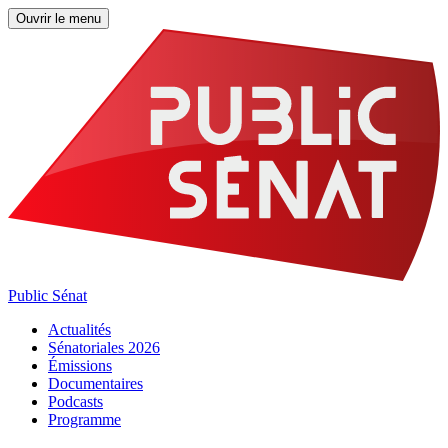
Ouvrir le menu
Public Sénat
Actualités
Sénatoriales 2026
Émissions
Documentaires
Podcasts
Programme