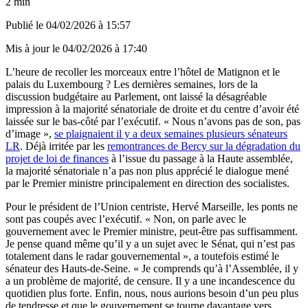
2 min
Publié le
04/02/2026 à 15:57
Mis à jour le
04/02/2026 à 17:40
L’heure de recoller les morceaux entre l’hôtel de Matignon et le
palais du Luxembourg ? Les dernières semaines, lors de la
discussion budgétaire au Parlement, ont laissé la désagréable
impression à la majorité sénatoriale de droite et du centre d’avoir été
laissée sur le bas-côté par l’exécutif. « Nous n’avons pas de son, pas
d’image »,
se plaignaient il y a deux semaines plusieurs sénateurs
LR
. Déjà irritée par les
remontrances de Bercy sur la dégradation du
projet de loi de finances
à l’issue du passage à la Haute assemblée,
la majorité sénatoriale n’a pas non plus apprécié le dialogue mené
par le Premier ministre principalement en direction des socialistes.
Pour le président de l’Union centriste, Hervé Marseille, les ponts ne
sont pas coupés avec l’exécutif. « Non, on parle avec le
gouvernement avec le Premier ministre, peut-être pas suffisamment.
Je pense quand même qu’il y a un sujet avec le Sénat, qui n’est pas
totalement dans le radar gouvernemental », a toutefois estimé le
sénateur des Hauts-de-Seine. « Je comprends qu’à l’Assemblée, il y
a un problème de majorité, de censure. Il y a une incandescence du
quotidien plus forte. Enfin, nous, nous aurions besoin d’un peu plus
de tendresse et que le gouvernement se tourne davantage vers