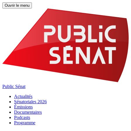
Ouvrir le menu
Public Sénat
Actualités
Sénatoriales 2026
Émissions
Documentaires
Podcasts
Programme