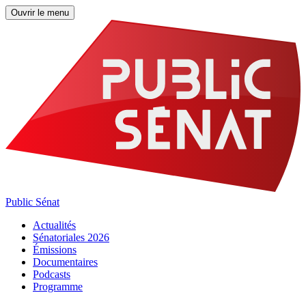
Ouvrir le menu
Public Sénat
Actualités
Sénatoriales 2026
Émissions
Documentaires
Podcasts
Programme