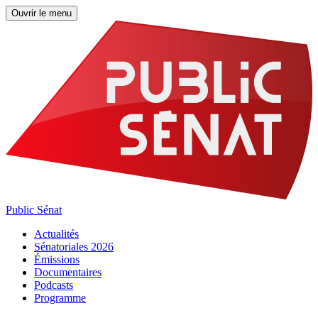
Ouvrir le menu
Public Sénat
Actualités
Sénatoriales 2026
Émissions
Documentaires
Podcasts
Programme