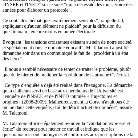
l'INSEE et l'INED" sur le sujet "qui a nécessité des mois, voire des
années pour élaborer un protocole".
Ce sont "des thématiques extrêmement sensibles", rappelle-t-il,
expliquant qu'aucun élément ne plaidait" pour la diffusion du
questionnaire, encore moins en année électorale.
Evoquant "les tensions croissantes existant au sein de notre société,
et spécialement dans le domaine éducatif", M. Talamoni a justifié
dimanche soir dans un communiqué le fait de "procéder à un état
des lieux".
"Il nous a semblé nécessaire de tenter de traiter le problème, plutôt
que de le nier et de pratiquer la +politique de l'autruche+", écrit-il.
"Ce type d'enquête a déjà été réalisé dans l'hexagone. La démarche
qui a d'ailleurs servi de base aux chercheurs de l'Université est
l'enquête de l'INSEE et de l'INED intitulée +Trajectoires et
origines+ (2008-2009). Malheureusement la Corse n'avait pas été
inclue dans cette enquête, d'où le déficit actuel de données", assure
M. Talamoni.
M. Talamoni affirme également avoir eu la "validation expresse et
écrite" du rectorat pour mener ce travail et indique que les
questionnaires sont "anonymes et conformes aux prescriptions de la