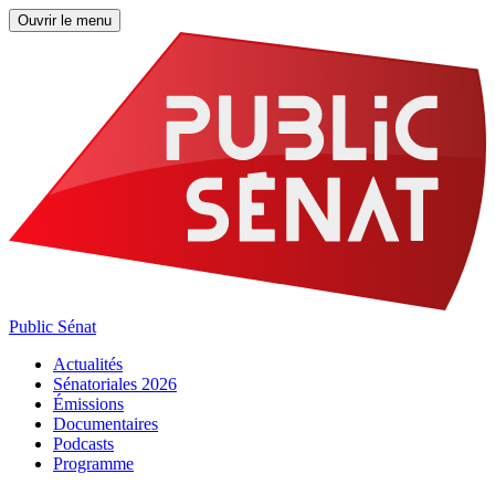
Ouvrir le menu
Public Sénat
Actualités
Sénatoriales 2026
Émissions
Documentaires
Podcasts
Programme