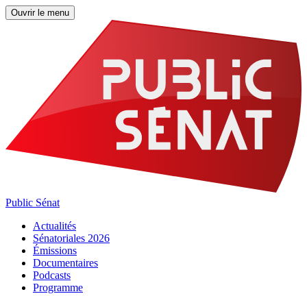
Ouvrir le menu
Public Sénat
Actualités
Sénatoriales 2026
Émissions
Documentaires
Podcasts
Programme