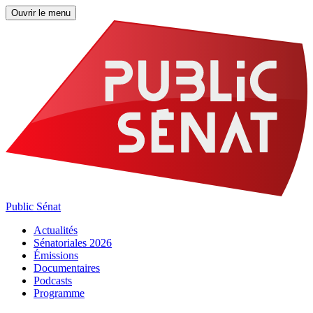
Ouvrir le menu
Public Sénat
Actualités
Sénatoriales 2026
Émissions
Documentaires
Podcasts
Programme