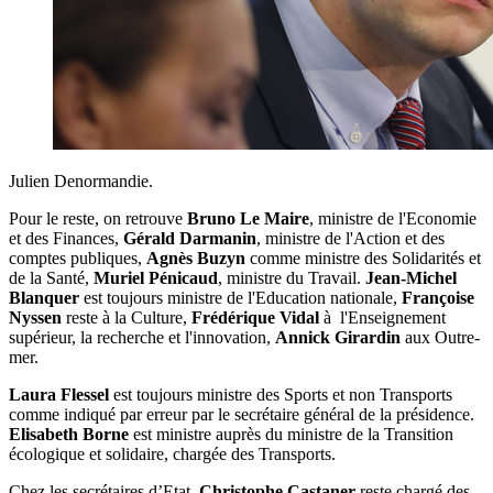
Julien Denormandie.
Pour le reste, on retrouve
Bruno Le Maire
, ministre de l'Economie
et des Finances,
Gérald Darmanin
, ministre de l'Action et des
comptes publiques,
Agnès Buzyn
comme ministre des Solidarités et
de la Santé,
Muriel Pénicaud
, ministre du Travail.
Jean-Michel
Blanquer
est toujours ministre de l'Education nationale,
Françoise
Nyssen
reste à la Culture,
Frédérique Vidal
à l'Enseignement
supérieur, la recherche et l'innovation,
Annick Girardin
aux Outre-
mer.
Laura Flessel
est toujours ministre des Sports et non Transports
comme indiqué par erreur par le secrétaire général de la présidence.
Elisabeth Borne
est ministre auprès du ministre de la Transition
écologique et solidaire, chargée des Transports.
Chez les secrétaires d’Etat,
Christophe Castaner
reste chargé des