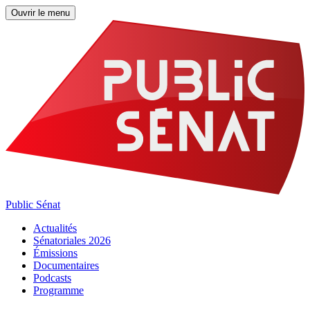
Ouvrir le menu
Public Sénat
Actualités
Sénatoriales 2026
Émissions
Documentaires
Podcasts
Programme