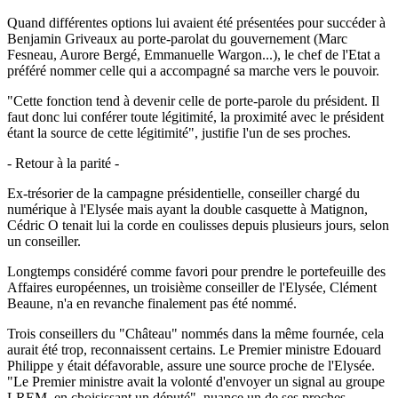
Quand différentes options lui avaient été présentées pour succéder à
Benjamin Griveaux au porte-parolat du gouvernement (Marc
Fesneau, Aurore Bergé, Emmanuelle Wargon...), le chef de l'Etat a
préféré nommer celle qui a accompagné sa marche vers le pouvoir.
"Cette fonction tend à devenir celle de porte-parole du président. Il
faut donc lui conférer toute légitimité, la proximité avec le président
étant la source de cette légitimité", justifie l'un de ses proches.
- Retour à la parité -
Ex-trésorier de la campagne présidentielle, conseiller chargé du
numérique à l'Elysée mais ayant la double casquette à Matignon,
Cédric O tenait lui la corde en coulisses depuis plusieurs jours, selon
un conseiller.
Longtemps considéré comme favori pour prendre le portefeuille des
Affaires européennes, un troisième conseiller de l'Elysée, Clément
Beaune, n'a en revanche finalement pas été nommé.
Trois conseillers du "Château" nommés dans la même fournée, cela
aurait été trop, reconnaissent certains. Le Premier ministre Edouard
Philippe y était défavorable, assure une source proche de l'Elysée.
"Le Premier ministre avait la volonté d'envoyer un signal au groupe
LREM, en choisissant un député", nuance un de ses proches.