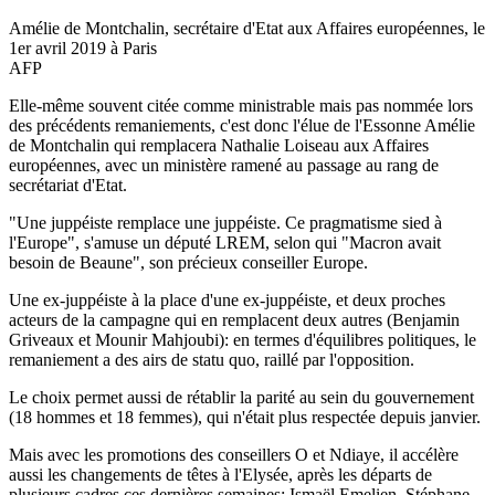
Amélie de Montchalin, secrétaire d'Etat aux Affaires européennes, le
1er avril 2019 à Paris
AFP
Elle-même souvent citée comme ministrable mais pas nommée lors
des précédents remaniements, c'est donc l'élue de l'Essonne Amélie
de Montchalin qui remplacera Nathalie Loiseau aux Affaires
européennes, avec un ministère ramené au passage au rang de
secrétariat d'Etat.
"Une juppéiste remplace une juppéiste. Ce pragmatisme sied à
l'Europe", s'amuse un député LREM, selon qui "Macron avait
besoin de Beaune", son précieux conseiller Europe.
Une ex-juppéiste à la place d'une ex-juppéiste, et deux proches
acteurs de la campagne qui en remplacent deux autres (Benjamin
Griveaux et Mounir Mahjoubi): en termes d'équilibres politiques, le
remaniement a des airs de statu quo, raillé par l'opposition.
Le choix permet aussi de rétablir la parité au sein du gouvernement
(18 hommes et 18 femmes), qui n'était plus respectée depuis janvier.
Mais avec les promotions des conseillers O et Ndiaye, il accélère
aussi les changements de têtes à l'Elysée, après les départs de
plusieurs cadres ces dernières semaines: Ismaël Emelien, Stéphane