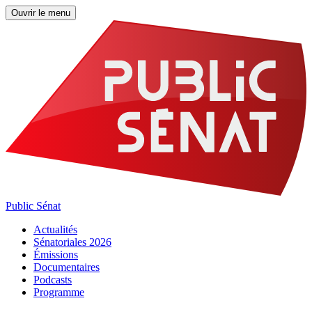
Ouvrir le menu
Public Sénat
Actualités
Sénatoriales 2026
Émissions
Documentaires
Podcasts
Programme