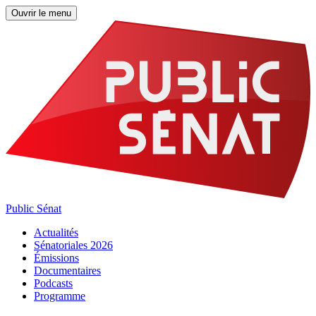
Ouvrir le menu
Public Sénat
Actualités
Sénatoriales 2026
Émissions
Documentaires
Podcasts
Programme