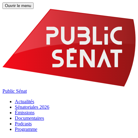
Ouvrir le menu
Public Sénat
Actualités
Sénatoriales 2026
Émissions
Documentaires
Podcasts
Programme