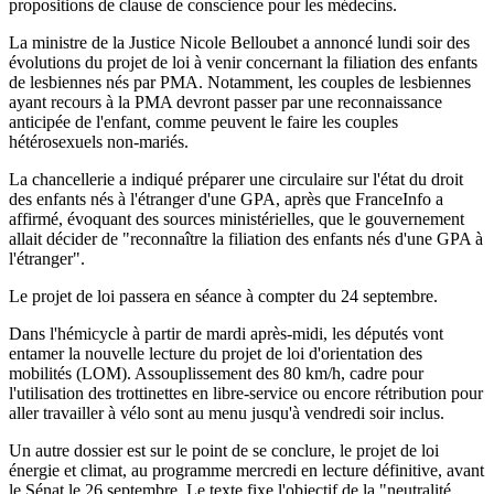
propositions de clause de conscience pour les médecins.
La ministre de la Justice Nicole Belloubet a annoncé lundi soir des
évolutions du projet de loi à venir concernant la filiation des enfants
de lesbiennes nés par PMA. Notamment, les couples de lesbiennes
ayant recours à la PMA devront passer par une reconnaissance
anticipée de l'enfant, comme peuvent le faire les couples
hétérosexuels non-mariés.
La chancellerie a indiqué préparer une circulaire sur l'état du droit
des enfants nés à l'étranger d'une GPA, après que FranceInfo a
affirmé, évoquant des sources ministérielles, que le gouvernement
allait décider de "reconnaître la filiation des enfants nés d'une GPA à
l'étranger".
Le projet de loi passera en séance à compter du 24 septembre.
Dans l'hémicycle à partir de mardi après-midi, les députés vont
entamer la nouvelle lecture du projet de loi d'orientation des
mobilités (LOM). Assouplissement des 80 km/h, cadre pour
l'utilisation des trottinettes en libre-service ou encore rétribution pour
aller travailler à vélo sont au menu jusqu'à vendredi soir inclus.
Un autre dossier est sur le point de se conclure, le projet de loi
énergie et climat, au programme mercredi en lecture définitive, avant
le Sénat le 26 septembre. Le texte fixe l'objectif de la "neutralité