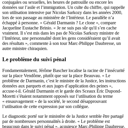
conjugales ou sexuelles, les heures de patrouille ou encore les
données sur l’asile et l’immigration. Un culte du chiffre, qui rappelle
son utilisation intensive par Nicolas Sarkozy dans les années 2000,
lors de son passage au ministère de l’Intérieur. Le parallèle n’a
échappé à personne. « Gérald Darmanin ? Le clone », compare
Jacqueline Eustache Brinio. « Je ne suis pas sûr qu'il s’en cache
vraiment. Il s’est mis dans les pas de Nicolas Sarkozy ministre de
l’Intérieur, une personnalité dont les gens considéraient qu’il avait
des résultats », commente à son tour Marc-Philippe Daubresse, un
autre ministre chiraquien.
Le problème du suivi pénal
Fondamentalement, Jérôme Bascher localise la racine de l’insécurité
sur la place Vendôme, plutôt que sur la place Beauvau. « Le
problème de Darmanin, c’est le ministre de la Justice, les instructions
données aux parquets et aux juges d’application des peines »,
accuse-t-il. Gérald Darmanin et le garde des Sceaux Éric Dupond-
Moretti s’étaient notamment opposés sur l’utilisation du terme
« ensauvagement » de la société, le second désapprouvant
l’utilisation de cette expression par son collègue.
Le diagnostic porté sur le ministère de la Justice semble être partagé
par de nombreuses personnalités à droite. « Le problème est
beaucoup dans le suivi pénal », acquiesce Marc-Philippe Daubresse.