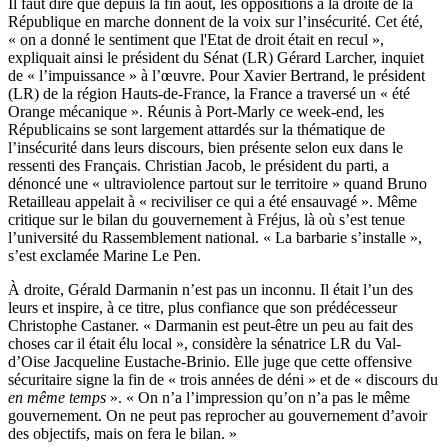
Il faut dire que depuis la fin août, les oppositions à la droite de la
République en marche donnent de la voix sur l’insécurité. Cet été,
« on a donné le sentiment que l'Etat de droit était en recul »,
expliquait ainsi le président du Sénat (LR) Gérard Larcher
, inquiet
de « l’impuissance » à l’œuvre.
Pour Xavier Bertrand, le président
(LR) de la région Hauts-de-France
, la France a traversé un « été
Orange mécanique ». Réunis à Port-Marly ce week-end, les
Républicains se sont largement attardés sur la thématique de
l’insécurité dans leurs discours, bien présente selon eux dans le
ressenti des Français. Christian Jacob, le président du parti, a
dénoncé une « ultraviolence partout sur le territoire » quand Bruno
Retailleau appelait à « reciviliser ce qui a été ensauvagé ». Même
critique sur le bilan du gouvernement à Fréjus, là où s’est tenue
l’université du Rassemblement national. « La barbarie s’installe »,
s’est exclamée Marine Le Pen.
À droite, Gérald Darmanin n’est pas un inconnu. Il était l’un des
leurs et inspire, à ce titre, plus confiance que son prédécesseur
Christophe Castaner. « Darmanin est peut-être un peu au fait des
choses car il était élu local », considère la sénatrice LR du Val-
d’Oise Jacqueline Eustache-Brinio. Elle juge que cette offensive
sécuritaire signe la fin de « trois années de déni » et de « discours du
en même temps
». « On n’a l’impression qu’on n’a pas le même
gouvernement. On ne peut pas reprocher au gouvernement d’avoir
des objectifs, mais on fera le bilan. »