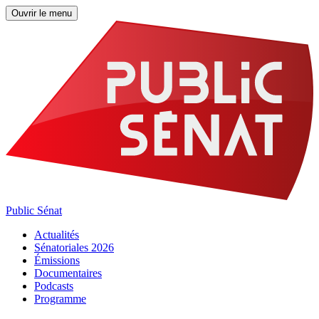
Ouvrir le menu
Public Sénat
Actualités
Sénatoriales 2026
Émissions
Documentaires
Podcasts
Programme