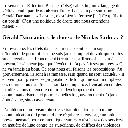
Le sénateur LR Jérôme Bascher (Oise) salue, lui, un « langage de
vérité attendu par de nombreux Français », tenu par son « ami »
Gérald Darmanin. « Le sujet, c’est bien la fermeté […] Ce qu’il dit
est positif. C’est une politique de droite que nous entendons
mener. »
Gérald Darmanin, « le clone » de Nicolas Sarkozy ?
En revanche, les effets dans les urnes ne sont pas un sujet
d’inquiétude pour lui. « Je ne suis jamais inquiet de voir que sur les
sujets régaliens la France peut être unie », affirme-t-il. Jusqu’à
présent, le sénateur juge que l’exécutif n’a pas fait ses preuves. « Ça
ne va jamais au bout. Ce sont nous qui faisons les propositions. Au
gouvernement, ils sont à la ramasse, sauf quand ils sont acculés. » Il
en veut pour preuve les propositions de loi, qui ne sont multipliées
ces derniers mois au Sénat – sur la délinquance, l’encadrement des
manifestations ou encore contre le développement du
communautarisme – et pour lesquelles le gouvernement n’a jamais
donné suite, sinon avec retard.
L’ambition du nouveau ministre se traduit en tout cas par une
communication qui promet d’être régulière. Il envisage un point
presse mensuel pour communiquer sur les « résultats » des services,
en matière de lutte contre les stupéfiants, de chiffres des violences