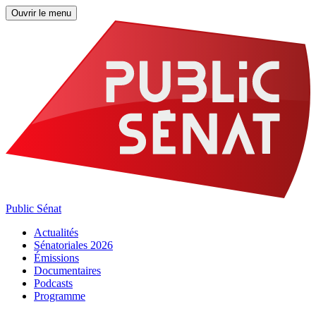
Ouvrir le menu
Public Sénat
Actualités
Sénatoriales 2026
Émissions
Documentaires
Podcasts
Programme