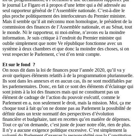
le journal Le Figaro et à propos d’une lettre qui a été adressée au
seul rapporteur général de l’Assemblée nationale. C’est-à-dire le
plus proche politiquement des interlocuteurs du Premier ministre.
Mais il semble qu’il ait méconnu mon homologue, le président de la
commission des finances de l’Assemblée nationale, et au Sénat, tout
le monde. Ni le rapporteur, ni moi-même, n’avons eu la moindre
information. Je suis critique à l’endroit du Premier ministre qui
oublie simplement que notre Ve république fonctionne avec un
système à deux chambres et que donc la moindre des choses, si on
veut respecter le Parlement, c’est d’en tenir compte.
Et sur le fond ?
On nous dit dans la loi de finances pour l’année 2020, qu’il va y
avoir quelques éléments relatifs à de la programmation pluriannuelle.
Ils sont dans les annexes et en aucun cas, ils ne sont modifiables par
les parlementaires. Donc, en fait ce sont des éléments d’éclairage qui
sont joints à la loi des finances mais qui ne constituent pas un
élément de cadrage de l’action du pouvoir exécutif, comme le
Parlement en a, non seulement le droit, mais la mission. Moi, ça me
choque tout à fait qu’on ne donne pas au Parlement la possibilité de
définir dans un texte normatif des perspectives d’évolution
financière et budgétaire, tant en recettes qu’en matière de dépenses.
Tout ce qu’on demande, c’est juste de jouer notre rôle, rien de plus.
Il n’y a aucune exigence politique excessive. C’est simplement la
volonté du Parlement d’exercer la responsabilité que la Constitution