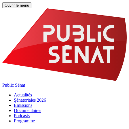
Ouvrir le menu
Public Sénat
Actualités
Sénatoriales 2026
Émissions
Documentaires
Podcasts
Programme