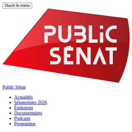
Ouvrir le menu
Public Sénat
Actualités
Sénatoriales 2026
Émissions
Documentaires
Podcasts
Programme