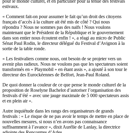
pour le monde culturel, et en particulier pour la tenue des festivals
estivaux.
« Comment fait-on pour assumer le fait qu’un droit des citoyens
français d’accès à la culture ait été mis de côté ? Qui nous
répondra ? Nous ne sommes pas des naïfs ! Nous voulons
maintenant que le Président de la République et le gouvernement
dans son entier nous écoutent enfin ! », a réagi au micro de Public
Sénat Paul Rodin, le directeur délégué du Festival d’Avignon à la
sortie de la table ronde.
« Les festivaliers comme nous, ont besoin de se projeter vers un
avenir plus radieux. Nous ne voulons pas que les spectateurs soient
transformés en « Playmobil » en étant assis », a ajouté à son tour le
directeur des Eurockéennes de Belfort, Jean-Paul Roland.
De quoi donner la couleur de ce que pense le monde culturel de la
proposition de Roselyne Bachelot d’autoriser l’organisation des
festivals d’été « avec une jauge maximale de 5 000 spectateurs assis
et en plein air ».
Autre inquiétude dans les rangs des organisateurs de grands
festivals : « Le risque de ne pas avoir le temps de mettre en place de
nouvelles mesures, si nous n’en avons pas connaissance
suffisamment à l’avance », dixit Aurélie de Lanlay, la directrice
adjointe des Rencontres d’Arles.