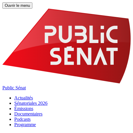
Ouvrir le menu
Public Sénat
Actualités
Sénatoriales 2026
Émissions
Documentaires
Podcasts
Programme