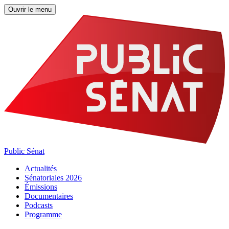
Ouvrir le menu
Public Sénat
Actualités
Sénatoriales 2026
Émissions
Documentaires
Podcasts
Programme