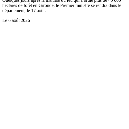
Quelques jours après la maîtrise du feu qui a brûlé plus de 40 000
hectares de forêt en Gironde, le Premier ministre se rendra dans le
département, le 17 août.
Le
6 août 2026