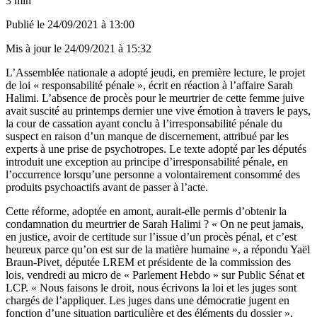
3 min
Publié le
24/09/2021 à 13:00
Mis à jour le
24/09/2021 à 15:32
L’Assemblée nationale a adopté jeudi, en première lecture, le projet
de loi « responsabilité pénale », écrit en réaction à l’affaire Sarah
Halimi.
L’absence de procès pour le meurtrier de cette femme juive
avait suscité au printemps dernier
une vive émotion à travers le pays,
la cour de cassation ayant conclu à l’irresponsabilité pénale du
suspect en raison d’un manque de discernement, attribué par les
experts à une prise de psychotropes. Le texte adopté par les députés
introduit une exception au principe d’irresponsabilité pénale, en
l’occurrence lorsqu’une personne a volontairement consommé des
produits psychoactifs avant de passer à l’acte.
Cette réforme, adoptée en amont, aurait-elle permis d’obtenir la
condamnation du meurtrier de Sarah Halimi ? « On ne peut jamais,
en justice, avoir de certitude sur l’issue d’un procès pénal, et c’est
heureux parce qu’on est sur de la matière humaine », a répondu Yaël
Braun-Pivet, députée LREM et présidente de la commission des
lois, vendredi au micro de «
Parlement Hebdo
» sur Public Sénat et
LCP. « Nous faisons le droit, nous écrivons la loi et les juges sont
chargés de l’appliquer. Les juges dans une démocratie jugent en
fonction d’une situation particulière et des éléments du dossier »,