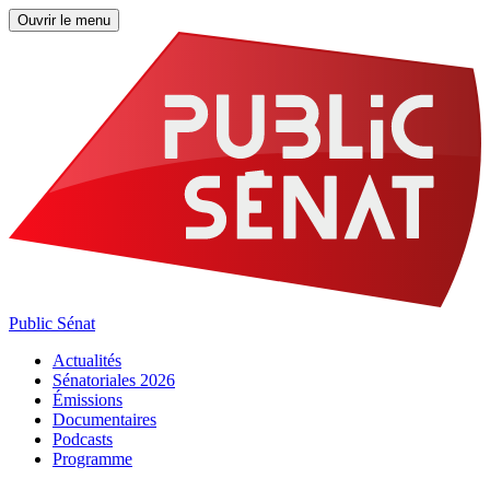
Ouvrir le menu
Public Sénat
Actualités
Sénatoriales 2026
Émissions
Documentaires
Podcasts
Programme