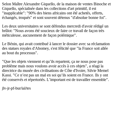
Selon Maître Alexandre Giquello, de la maison de ventes Binoche et
Giquello, spécialisée dans les collections d'art primitif, il est
"inapplicable": "90% des biens africains ont été achetés, offerts,
échangés, troqués" et sont souvent détenus "d'absolue bonne foi".
Les deux universitaires se sont défendus mercredi d'avoir rédigé un
brûlot: "Nous avons été soucieux de faire ce travail de façon très
méticuleuse, aucunement de façon polémique".
Le Bénin, qui avait contribué à lancer le dossier avec sa réclamation
des statues royales d'Abomey, s'est félicité que "la France soit allée
au bout du processus".
"Que les objets viennent et qu’ils repartent, ça ne nous pose pas
problème mais nous voulons avoir accès à ces objets", a réagi la
directrice du musée des civilisations de Côte d'Ivoire, Silvie Memel
Kassi. "Ce n’est pas un mal en soi qu’ils soient en France. Ils y ont
été conservés et répertoriés. L’important est de travailler ensemble".
jlv-jr-pf-bur/ial/tes