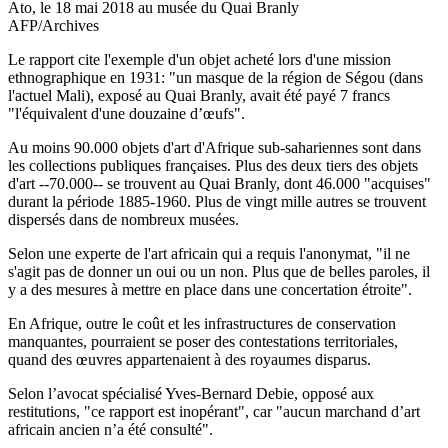
Ato, le 18 mai 2018 au musée du Quai Branly
AFP/Archives
Le rapport cite l'exemple d'un objet acheté lors d'une mission
ethnographique en 1931: "un masque de la région de Ségou (dans
l'actuel Mali), exposé au Quai Branly, avait été payé 7 francs
"l'équivalent d'une douzaine d’œufs".
Au moins 90.000 objets d'art d'Afrique sub-sahariennes sont dans
les collections publiques françaises. Plus des deux tiers des objets
d'art --70.000-- se trouvent au Quai Branly, dont 46.000 "acquises"
durant la période 1885-1960. Plus de vingt mille autres se trouvent
dispersés dans de nombreux musées.
Selon une experte de l'art africain qui a requis l'anonymat, "il ne
s'agit pas de donner un oui ou un non. Plus que de belles paroles, il
y a des mesures à mettre en place dans une concertation étroite".
En Afrique, outre le coût et les infrastructures de conservation
manquantes, pourraient se poser des contestations territoriales,
quand des œuvres appartenaient à des royaumes disparus.
Selon l’avocat spécialisé Yves-Bernard Debie, opposé aux
restitutions, "ce rapport est inopérant", car "aucun marchand d’art
africain ancien n’a été consulté".