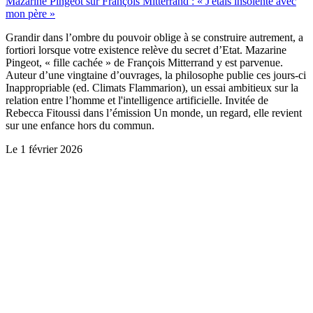
Mazarine Pingeot sur François Mitterrand : « J'étais insolente avec
mon père »
Grandir dans l’ombre du pouvoir oblige à se construire autrement, a
fortiori lorsque votre existence relève du secret d’Etat. Mazarine
Pingeot, « fille cachée » de François Mitterrand y est parvenue.
Auteur d’une vingtaine d’ouvrages, la philosophe publie ces jours-ci
Inappropriable (ed. Climats Flammarion), un essai ambitieux sur la
relation entre l’homme et l'intelligence artificielle. Invitée de
Rebecca Fitoussi dans l’émission Un monde, un regard, elle revient
sur une enfance hors du commun.
Le
1 février 2026