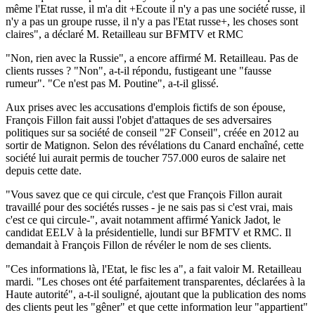
même l'Etat russe, il m'a dit +Ecoute il n'y a pas une société russe, il
n'y a pas un groupe russe, il n'y a pas l'Etat russe+, les choses sont
claires", a déclaré M. Retailleau sur BFMTV et RMC
"Non, rien avec la Russie", a encore affirmé M. Retailleau. Pas de
clients russes ? "Non", a-t-il répondu, fustigeant une "fausse
rumeur". "Ce n'est pas M. Poutine", a-t-il glissé.
Aux prises avec les accusations d'emplois fictifs de son épouse,
François Fillon fait aussi l'objet d'attaques de ses adversaires
politiques sur sa société de conseil "2F Conseil", créée en 2012 au
sortir de Matignon. Selon des révélations du Canard enchaîné, cette
société lui aurait permis de toucher 757.000 euros de salaire net
depuis cette date.
"Vous savez que ce qui circule, c'est que François Fillon aurait
travaillé pour des sociétés russes - je ne sais pas si c'est vrai, mais
c'est ce qui circule-", avait notamment affirmé Yanick Jadot, le
candidat EELV à la présidentielle, lundi sur BFMTV et RMC. Il
demandait à François Fillon de révéler le nom de ses clients.
"Ces informations là, l'Etat, le fisc les a", a fait valoir M. Retailleau
mardi. "Les choses ont été parfaitement transparentes, déclarées à la
Haute autorité", a-t-il souligné, ajoutant que la publication des noms
des clients peut les "gêner" et que cette information leur "appartient"