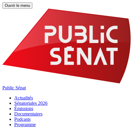
Ouvrir le menu
Public Sénat
Actualités
Sénatoriales 2026
Émissions
Documentaires
Podcasts
Programme