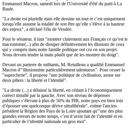
Emmanuel Macron, samedi lors de l'Université d'été du parti à La
Baule.
"La droite est plurielle mais elle dessine un tout et c’est uniquement
lorsqu’elle assume la totalité de son être qu’elle s’élève à la hauteur
des enjeux", a déclaré l'élu de Vendée.
Pour le sénateur, il faut "montrer clairement aux Français ce qu’est le
macronisme(...) afin de dissiper définitivement les illusions de ceux
qui y compris dans notre famille politique ont cru en son projet.
Nous devons tendre la main plutôt que de les montrer du doigt".
Devant un parterre de militants, M. Retailleau a qualifié Emmanuel
Macron d'"illusionniste particulièrement talentueux". Pour cesser la
"supercherie", il propose "une politique de civilisation, assise sur
deux piliers : la liberté et l’identité".
"La droite (...) a délaissé la liberté, en cédant à l’économiquement
correct installé par la gauche. Avec son niveau de dépenses
publiques s’élevant à plus de 56% du PIB, notre pays est bien loin
d’épouser une quelconque dérive ultralibérale", estime l'ancien
président la Région des Pays de la Loire ajoutant qu'"une des plus
grandes erreurs de notre temps, c’est d’avoir fait de l’identité et en
particulier de l’identité nationale un gros mot".