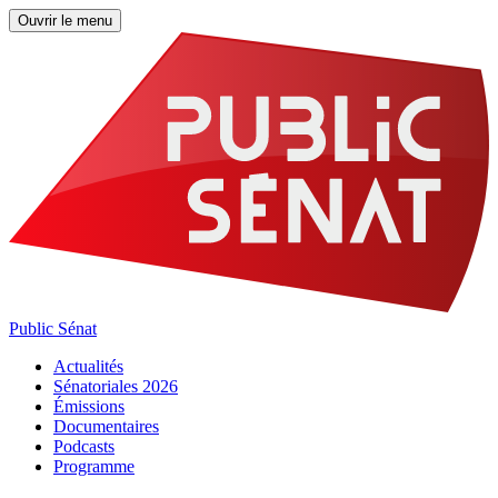
Ouvrir le menu
Public Sénat
Actualités
Sénatoriales 2026
Émissions
Documentaires
Podcasts
Programme