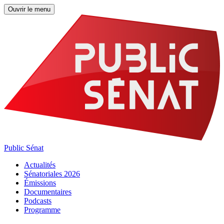
Ouvrir le menu
Public Sénat
Actualités
Sénatoriales 2026
Émissions
Documentaires
Podcasts
Programme