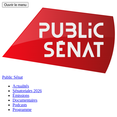
Ouvrir le menu
Public Sénat
Actualités
Sénatoriales 2026
Émissions
Documentaires
Podcasts
Programme