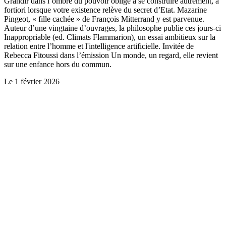
Grandir dans l’ombre du pouvoir oblige à se construire autrement, a
fortiori lorsque votre existence relève du secret d’Etat. Mazarine
Pingeot, « fille cachée » de François Mitterrand y est parvenue.
Auteur d’une vingtaine d’ouvrages, la philosophe publie ces jours-ci
Inappropriable (ed. Climats Flammarion), un essai ambitieux sur la
relation entre l’homme et l'intelligence artificielle. Invitée de
Rebecca Fitoussi dans l’émission Un monde, un regard, elle revient
sur une enfance hors du commun.
Le
1 février 2026