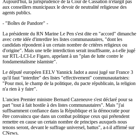
Aujourd'hui, la jurisprudence de la Cour de Cassation n'élargit pas
aux conseillers municipaux le devoir de neutralité religieuse des
agents publics.
- "Boîtes de Pandore" -
La présidente du RN Marine Le Pen s'est dite en "accord" dimanche
avec cette idée d'interdire les listes communautaires, "dont les
candidats répondent à un certain nombre de critères religieux ou
d'origine". Mais une telle interdiction serait insuffisante, a-t-elle jugé
sur RTL-LCI-Le Figaro, appelant à un "plan de lutte contre le
fondamentalisme islamiste".
Le député européen EELV Yannick Jadot a aussi jugé sur France 3
qu'il faut "interdire" des listes "effectivement" communautaristes:
"Pour moi, le champ de la politique, du pacte républicain, la religion
n'a rien à y faire".
L'ancien Premier ministre Bernard Cazeneuve s'est déclaré pour sa
part "tout à fait hostile à des listes communautaires". Mais "j'ai
suffisamment confiance dans la République et la démocratie pour
être convaincu que dans un combat politique ceux qui prétendent
remettre en cause un certain nombre de principes auxquels nous
tenons seront, devant le suffrage universel, battus", a-t-il affirmé sur
CNews.