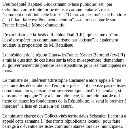
L'eurodéputé Raphaël Glucksmann (Place publique) est "par
définition contre toute forme de liste communautaire", mais
"comment on définit cette liste ?" : "On ouvre des boîtes de Pandore
(…) Il faut faire extrêmement attention", a-t-il mis en garde sur
France Inter-Le Monde-franceinfo.
L'ex-ministre de la Justice Rachida Dati (LR), qui estime qu'"on a
laissé prospérer un communautarisme par laxisme", a également
soutenu la proposition de M. Retailleau.
Le président de la région Hauts-de-France Xavier Bertrand (ex-LR)
a mis la question de ces listes sur la table mi-septembre, demandant
au gouvernement de prendre les dispositions pour les municipales de
mars.
Le ministre de l'Intérieur Christophe Castaner a alors appelé à "ne
pas faire des déclarations à l'emporte-pièce": "il n'existe pas de listes
communautaires, personne ne se revendique ainsi". Cependant, si
dans une campagne "il y a le moindre acte, la moindre parole qui
mette en cause les fondements de la République, je serai le premier à
interdire" la liste en cause, a-t-il assuré.
Le ministre chargé des Collectivités territoriales Sébastien Lecornu a
appelé cette semaine à "des fronts républicains locaux" pour faire
barrage à d'éventuelles listes communautaires lors des municipales.