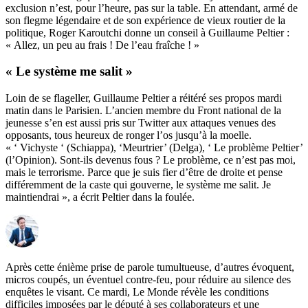
exclusion n’est, pour l’heure, pas sur la table. En attendant, armé de
son flegme légendaire et de son expérience de vieux routier de la
politique, Roger Karoutchi donne un conseil à Guillaume Peltier :
« Allez, un peu au frais ! De l’eau fraîche ! »
« Le système me salit »
Loin de se flageller, Guillaume Peltier a réitéré ses propos mardi
matin dans le Parisien. L’ancien membre du Front national de la
jeunesse s’en est aussi pris sur Twitter aux attaques venues des
opposants, tous heureux de ronger l’os jusqu’à la moelle.
« ‘ Vichyste ‘ (Schiappa), ‘Meurtrier’ (Delga), ‘ Le problème Peltier’
(l’Opinion). Sont-ils devenus fous ? Le problème, ce n’est pas moi,
mais le terrorisme. Parce que je suis fier d’être de droite et pense
différemment de la caste qui gouverne, le système me salit. Je
maintiendrai », a écrit Peltier dans la foulée.
Après cette énième prise de parole tumultueuse, d’autres évoquent,
micros coupés, un éventuel contre-feu, pour réduire au silence des
enquêtes le visant. Ce mardi, Le Monde révèle
les conditions
difficiles imposées par le député
à ses collaborateurs
et une