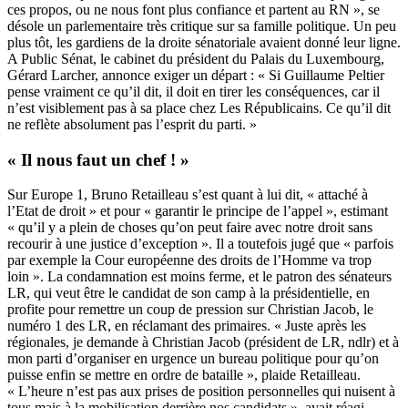
ces propos, ou ne nous font plus confiance et partent au RN », se
désole un parlementaire très critique sur sa famille politique. Un peu
plus tôt, les gardiens de la droite sénatoriale avaient donné leur ligne.
A Public Sénat, le cabinet du président du Palais du Luxembourg,
Gérard Larcher, annonce exiger un départ : « Si Guillaume Peltier
pense vraiment ce qu’il dit, il doit en tirer les conséquences, car il
n’est visiblement pas à sa place chez Les Républicains. Ce qu’il dit
ne reflète absolument pas l’esprit du parti. »
« Il nous faut un chef ! »
Sur Europe 1, Bruno Retailleau s’est quant à lui dit, « attaché à
l’Etat de droit » et pour « garantir le principe de l’appel », estimant
« qu’il y a plein de choses qu’on peut faire avec notre droit sans
recourir à une justice d’exception ». Il a toutefois jugé que « parfois
par exemple la Cour européenne des droits de l’Homme va trop
loin ». La condamnation est moins ferme, et le patron des sénateurs
LR, qui veut être le candidat de son camp à la présidentielle, en
profite pour remettre un coup de pression sur Christian Jacob, le
numéro 1 des LR, en réclamant des primaires. « Juste après les
régionales, je demande à Christian Jacob (président de LR, ndlr) et à
mon parti d’organiser en urgence un bureau politique pour qu’on
puisse enfin se mettre en ordre de bataille », plaide Retailleau.
« L’heure n’est pas aux prises de position personnelles qui nuisent à
tous mais à la mobilisation derrière nos candidats », avait réagi