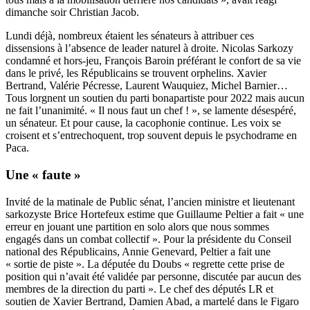
dimanche soir Christian Jacob.
Lundi déjà, nombreux étaient les sénateurs à attribuer ces
dissensions à l’absence de leader naturel à droite. Nicolas Sarkozy
condamné et hors-jeu, François Baroin préférant le confort de sa vie
dans le privé, les Républicains se trouvent orphelins. Xavier
Bertrand, Valérie Pécresse, Laurent Wauquiez, Michel Barnier…
Tous lorgnent un soutien du parti bonapartiste pour 2022 mais aucun
ne fait l’unanimité. « Il nous faut un chef ! », se lamente désespéré,
un sénateur. Et pour cause, la cacophonie continue. Les voix se
croisent et s’entrechoquent, trop souvent depuis le psychodrame en
Paca.
Une « faute »
Invité
de la matinale de Public sénat
, l’ancien ministre et lieutenant
sarkozyste Brice Hortefeux estime que Guillaume Peltier a fait « une
erreur en jouant une partition en solo alors que nous sommes
engagés dans un combat collectif ». Pour la présidente du Conseil
national des Républicains, Annie Genevard, Peltier a fait une
« sortie de piste ». La députée du Doubs
« regrette cette prise de
position
qui n’avait été validée par personne, discutée par aucun des
membres de la direction du parti ». Le chef des députés LR et
soutien de Xavier Bertrand, Damien Abad, a martelé dans le
Figaro