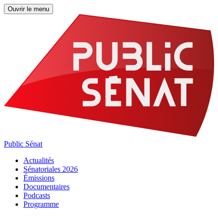
Ouvrir le menu
Public Sénat
Actualités
Sénatoriales 2026
Émissions
Documentaires
Podcasts
Programme