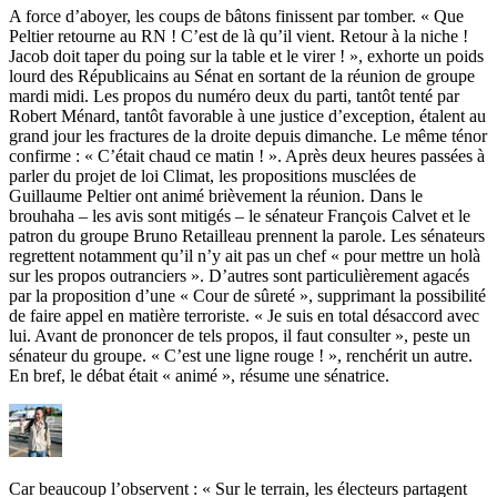
A force d’aboyer, les coups de bâtons finissent par tomber. « Que
Peltier retourne au RN ! C’est de là qu’il vient. Retour à la niche !
Jacob doit taper du poing sur la table et le virer ! », exhorte un poids
lourd des Républicains au Sénat en sortant de la réunion de groupe
mardi midi. Les propos du numéro deux du parti,
tantôt tenté par
Robert Ménard, tantôt favorable à une justice d’exception
, étalent au
grand jour les fractures de la droite depuis dimanche. Le même ténor
confirme : « C’était chaud ce matin ! ». Après deux heures passées à
parler du projet de loi Climat, les propositions musclées de
Guillaume Peltier ont animé brièvement la réunion. Dans le
brouhaha – les avis sont mitigés – le sénateur François Calvet et le
patron du groupe Bruno Retailleau prennent la parole. Les sénateurs
regrettent notamment qu’il n’y ait pas un chef « pour mettre un holà
sur les propos outranciers ». D’autres sont particulièrement agacés
par la proposition d’une « Cour de sûreté », supprimant la possibilité
de faire appel en matière terroriste. « Je suis en total désaccord avec
lui. Avant de prononcer de tels propos, il faut consulter », peste un
sénateur du groupe. « C’est une ligne rouge ! », renchérit un autre.
En bref, le débat était « animé », résume une sénatrice.
Car beaucoup l’observent : « Sur le terrain, les électeurs partagent