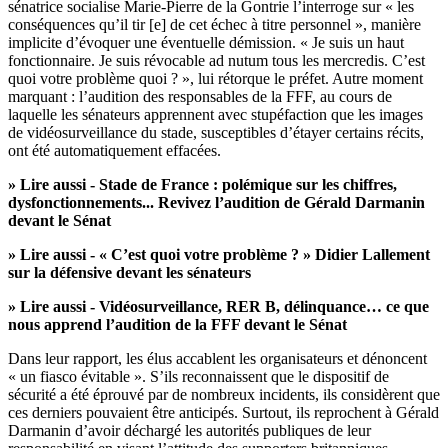
sénatrice socialise Marie-Pierre de la Gontrie l’interroge sur « les
conséquences qu’il tir [e] de cet échec à titre personnel », manière
implicite d’évoquer une éventuelle démission. « Je suis un haut
fonctionnaire. Je suis révocable ad nutum tous les mercredis. C’est
quoi votre problème quoi ? », lui rétorque le préfet. Autre moment
marquant : l’audition des responsables de la FFF, au cours de
laquelle les sénateurs apprennent avec stupéfaction que les images
de vidéosurveillance du stade, susceptibles d’étayer certains récits,
ont été automatiquement effacées.
» Lire aussi -
Stade de France : polémique sur les chiffres,
dysfonctionnements... Revivez l’audition de Gérald Darmanin
devant le Sénat
» Lire aussi -
« C’est quoi votre problème ? » Didier Lallement
sur la défensive devant les sénateurs
» Lire aussi -
Vidéosurveillance, RER B, délinquance… ce que
nous apprend l’audition de la FFF devant le Sénat
Dans leur rapport, les élus accablent les organisateurs et dénoncent
« un fiasco évitable ». S’ils reconnaissent que le dispositif de
sécurité a été éprouvé par de nombreux incidents, ils considèrent que
ces derniers pouvaient être anticipés. Surtout, ils reprochent à Gérald
Darmanin d’avoir déchargé les autorités publiques de leur