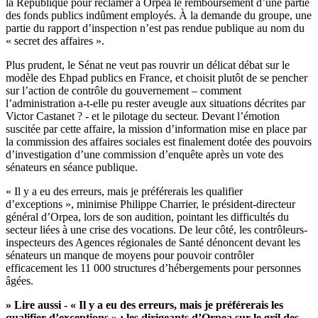
la République pour réclamer à Orpea le remboursement d’une partie
des fonds publics indûment employés. À la demande du groupe, une
partie du rapport d’inspection n’est pas rendue publique au nom du
« secret des affaires ».
Plus prudent, le Sénat ne veut pas rouvrir un délicat débat sur
le
modèle des Ehpad publics en France
, et choisit plutôt de se pencher
sur l’action de contrôle du gouvernement – comment
l’administration a-t-elle pu rester aveugle aux situations décrites par
Victor Castanet ? - et le pilotage du secteur. Devant l’émotion
suscitée par cette affaire, la mission d’information mise en place par
la commission des affaires sociales est finalement dotée des pouvoirs
d’investigation d’une commission d’enquête après un vote des
sénateurs en séance publique.
« Il y a eu des erreurs, mais je préférerais les qualifier
d’exceptions », minimise Philippe Charrier, le président-directeur
général d’Orpea, lors de son audition, pointant les difficultés du
secteur liées à une crise des vocations. De leur côté, les contrôleurs-
inspecteurs des Agences régionales de Santé dénoncent devant les
sénateurs un manque de moyens pour pouvoir contrôler
efficacement les 11 000 structures d’hébergements pour personnes
âgées.
» Lire aussi -
« Il y a eu des erreurs, mais je préférerais les
qualifier d’exceptions » : les dirigeants d’Orpea sur le gril des