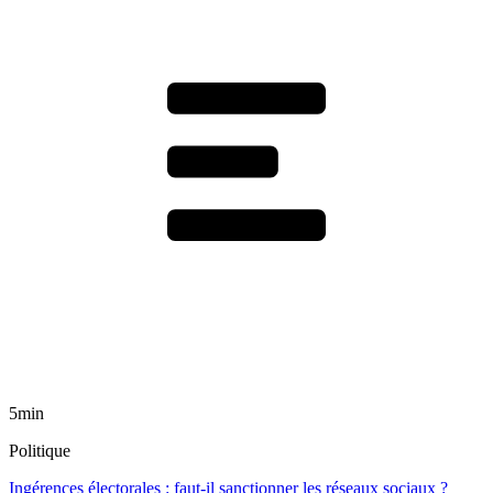
5min
Politique
Ingérences électorales : faut-il sanctionner les réseaux sociaux ?