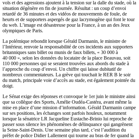
vols et des agressions ajoutent à la tension sur la dalle du stade, où la
situation dégénère en fin de journée. Résultat : un coup d’envoi
retardé de 36 minutes et des vidéos de mouvements de foule, de
heurts et de supporters aspergés de gaz lacrymogène qui font le tour
du web. L’image est désastreuse pour la France, à un an des Jeux
olympiques de Paris.
La polémique rebondit lorsque Gérald Darmanin, le ministre de
l’Intérieur, renvoie la responsabilité de ces incidents aux supporters
britanniques sans billet ou munis de faux billets, « 30 000 à
40 000 », selon les données du locataire de la place Beauvau, soit
110 000 personnes qui se seraient trouvées aux abords du stade à
l’approche du coup d’envoi. Un chiffre qui laisse dubitatif de
nombreux commentateurs. La grève qui touchait le RER B le soir
du match, principale voie d’accès au stade, est également pointée du
doigt.
Le Sénat exige des réponses et convoque le 1er juin le ministre ainsi
que sa collègue des Sports, Amélie Oudéa-Castéra, avant même la
mise en place d’une mission d’information. Gérald Darmanin campe
sur ses positions, les échanges sont parfois houleux, notamment
lorsque la sénatrice LR Jacqueline Eustache-Brinio lui reproche de
passer sous silence les phénomènes de délinquance qui gangrènent
la Seine-Saint-Denis. Une semaine plus tard, c’est l’audition du
préfet de police Didier Lallement qui tourne au bras de fer quand la