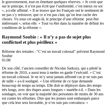
le gouvernement, tout en émettant quelques réserves. « Je crois que
sur le principe, il n’est pas écrit que l’uniformité, c’est mieux en soi
», a-t-elle affirmé. « Il se trouve que les Français ont le sentiment de
ne pas s’y retrouver, que ce n’est pas clair, qu’on leur cache des
choses. Vu sous cet angle-là, le principe d’une réforme peut être
intéressant », selon elle. « Tout va être dans la manière de définir les
conditions de la réforme ».
Raymond Soubie : « Il n’y a pas de sujet plus
conflictuel et plus périlleux »
Réforme des retraites : "C’est un travail colossal" prévient Raymond
Soubie
01:08
De son côté, l’ancien conseiller de Nicolas Sarkozy, qui a piloté la
réforme de 2010, a aussi tenu à mettre en garde l’exécutif. « C’est
un travail colossal. Je ne m’y serai jamais affronté car je ne suis pas
de taille » a-t-il souligné. « Une réforme de ce type demande
beaucoup de temps au temps. Elle doit se déployer dans des temps
très longs, avec des étapes assez longues » martèle-t-il. « Dans les
sondages, on voir que la majorité des personnes de moins de 30 ans
est contre les réformes. Dire que les jeunes sont embarqués parce
que cela leur sera favorable, je n’en suis pas convaincu. »