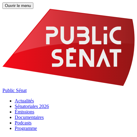
Ouvrir le menu
Public Sénat
Actualités
Sénatoriales 2026
Émissions
Documentaires
Podcasts
Programme