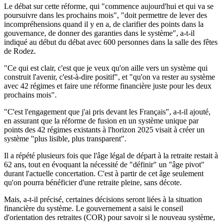
Le débat sur cette réforme, qui "commence aujourd'hui et qui va se
poursuivre dans les prochains mois", "doit permettre de lever des
incompréhensions quand il y en a, de clarifier des points dans la
gouvernance, de donner des garanties dans le système", a-t-il
indiqué au début du débat avec 600 personnes dans la salle des fêtes
de Rodez.
"Ce qui est clair, c'est que je veux qu'on aille vers un système qui
construit l'avenir, c'est-à-dire positif", et "qu'on va rester au système
avec 42 régimes et faire une réforme financière juste pour les deux
prochains mois".
"C'est l'engagement que j'ai pris devant les Français", a-t-il ajouté,
en assurant que la réforme de fusion en un système unique par
points des 42 régimes existants à l'horizon 2025 visait à créer un
système "plus lisible, plus transparent".
Il a répété plusieurs fois que l'âge légal de départ à la retraite restait à
62 ans, tout en évoquant la nécessité de "définir" un "âge pivot"
durant l'actuelle concertation. C'est à partir de cet âge seulement
qu'on pourra bénéficier d'une retraite pleine, sans décote.
Mais, a-t-il précisé, certaines décisions seront liées à la situation
financière du système. Le gouvernement a saisi le conseil
d'orientation des retraites (COR) pour savoir si le nouveau système,