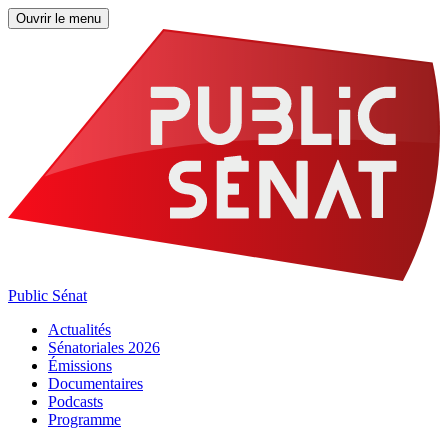
Ouvrir le menu
Public Sénat
Actualités
Sénatoriales 2026
Émissions
Documentaires
Podcasts
Programme