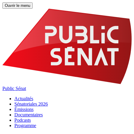
Ouvrir le menu
Public Sénat
Actualités
Sénatoriales 2026
Émissions
Documentaires
Podcasts
Programme