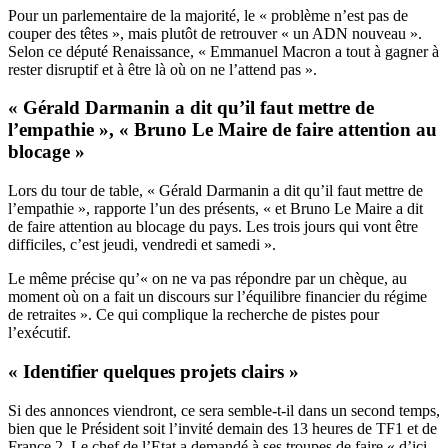
Pour un parlementaire de la majorité, le « problème n’est pas de
couper des têtes », mais plutôt de retrouver « un ADN nouveau ».
Selon ce député Renaissance, « Emmanuel Macron a tout à gagner à
rester disruptif et à être là où on ne l’attend pas ».
« Gérald Darmanin a dit qu’il faut mettre de
l’empathie », « Bruno Le Maire de faire attention au
blocage »
Lors du tour de table, « Gérald Darmanin a dit qu’il faut mettre de
l’empathie », rapporte l’un des présents, « et Bruno Le Maire a dit
de faire attention au blocage du pays. Les trois jours qui vont être
difficiles, c’est jeudi, vendredi et samedi ».
Le même précise qu’« on ne va pas répondre par un chèque, au
moment où on a fait un discours sur l’équilibre financier du régime
de retraites ». Ce qui complique la recherche de pistes pour
l’exécutif.
« Identifier quelques projets clairs »
Si des annonces viendront, ce sera semble-t-il dans un second temps,
bien que le Président soit l’invité demain des 13 heures de TF1 et de
France 2. Le chef de l’Etat a demandé à ses troupes de faire « d’ici