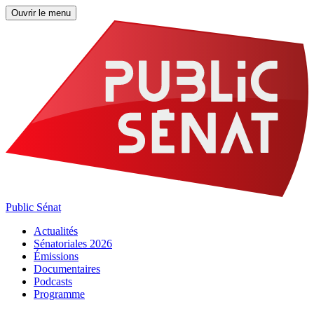
Ouvrir le menu
Public Sénat
Actualités
Sénatoriales 2026
Émissions
Documentaires
Podcasts
Programme