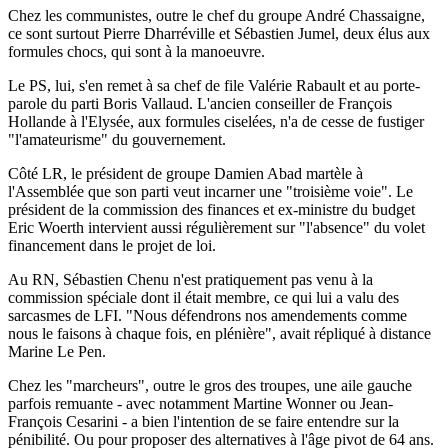
Chez les communistes, outre le chef du groupe André Chassaigne,
ce sont surtout Pierre Dharréville et Sébastien Jumel, deux élus aux
formules chocs, qui sont à la manoeuvre.
Le PS, lui, s'en remet à sa chef de file Valérie Rabault et au porte-
parole du parti Boris Vallaud. L'ancien conseiller de François
Hollande à l'Elysée, aux formules ciselées, n'a de cesse de fustiger
"l'amateurisme" du gouvernement.
Côté LR, le président de groupe Damien Abad martèle à
l'Assemblée que son parti veut incarner une "troisième voie". Le
président de la commission des finances et ex-ministre du budget
Eric Woerth intervient aussi régulièrement sur "l'absence" du volet
financement dans le projet de loi.
Au RN, Sébastien Chenu n'est pratiquement pas venu à la
commission spéciale dont il était membre, ce qui lui a valu des
sarcasmes de LFI. "Nous défendrons nos amendements comme
nous le faisons à chaque fois, en plénière", avait répliqué à distance
Marine Le Pen.
Chez les "marcheurs", outre le gros des troupes, une aile gauche
parfois remuante - avec notamment Martine Wonner ou Jean-
François Cesarini - a bien l'intention de se faire entendre sur la
pénibilité. Ou pour proposer des alternatives à l'âge pivot de 64 ans.