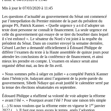
Mis à jour le
07/03/2020 à 11:45
Les questions d’actualité au gouvernement du Sénat ont commencé
par l’interpellation du Premier ministre de la part du président du
groupe PS, Patrick Kanner. « Quelle urgence y a-t-il d’adopter un
texte dont personne ne connaît le financement. La seule urgence est
celle du gouvernement qui essaye de se tirer du bourbier dans lequel
il s’est enfoncé ». Le sénateur du Nord s’est joint à la requête du
président du Sénat. Dans un courrier envoyé la semaine dernière,
Gérard Larcher
a demandé officiellement à Édouard Philippe de
différer l’examen du texte à la Haute assemblée de quinze jours pour
attendre les conclusions de la conférence de financement, et ainsi
mieux les prendre en compte. L’examen en séance serait ainsi
organisé début mai, au lieu de fin avril.
« Nous sommes prêts à siéger en juillet » a complété Patrick Kanner
dans l’hémicycle, balayant ainsi l’argument de la porte-parole du
gouvernement, Sibeth Ndiaye qui avait justifié le calendrier serré par
la tenue des élections sénatoriales en septembre.
Édouard Philippe a réaffirmé sa volonté de voir adopter la réforme
« avant l’été ». « Pourquoi avant l’été ? Pour une raison très simple
er
(…) Si nous voulons que la réforme entre en vigueur le 1
janvier
2022 (…) Il faut que nous ayons le temps, après l’adoption