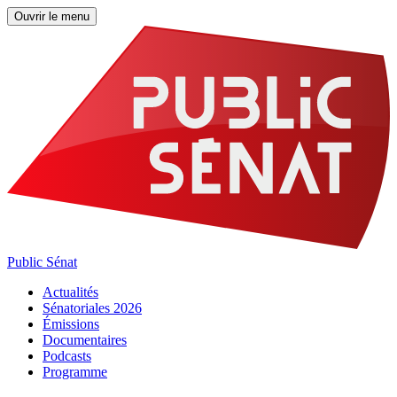
Ouvrir le menu
Public Sénat
Actualités
Sénatoriales 2026
Émissions
Documentaires
Podcasts
Programme