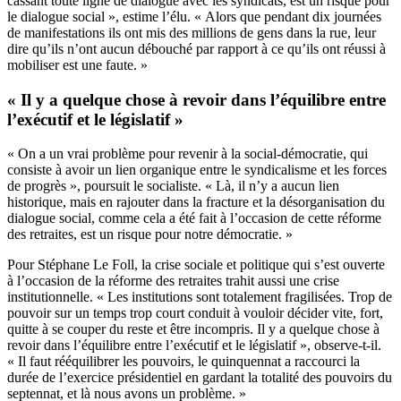
cassant toute ligne de dialogue avec les syndicats, est un risque pour
le dialogue social », estime l’élu. « Alors que pendant dix journées
de manifestations ils ont mis des millions de gens dans la rue, leur
dire qu’ils n’ont aucun débouché par rapport à ce qu’ils ont réussi à
mobiliser est une faute. »
« Il y a quelque chose à revoir dans l’équilibre entre
l’exécutif et le législatif »
« On a un vrai problème pour revenir à la social-démocratie, qui
consiste à avoir un lien organique entre le syndicalisme et les forces
de progrès », poursuit le socialiste. « Là, il n’y a aucun lien
historique, mais en rajouter dans la fracture et la désorganisation du
dialogue social, comme cela a été fait à l’occasion de cette réforme
des retraites, est un risque pour notre démocratie. »
Pour Stéphane Le Foll, la crise sociale et politique qui s’est ouverte
à l’occasion de la réforme des retraites trahit aussi une crise
institutionnelle. « Les institutions sont totalement fragilisées. Trop de
pouvoir sur un temps trop court conduit à vouloir décider vite, fort,
quitte à se couper du reste et être incompris. Il y a quelque chose à
revoir dans l’équilibre entre l’exécutif et le législatif », observe-t-il.
« Il faut rééquilibrer les pouvoirs, le quinquennat a raccourci la
durée de l’exercice présidentiel en gardant la totalité des pouvoirs du
septennat, et là nous avons un problème. »