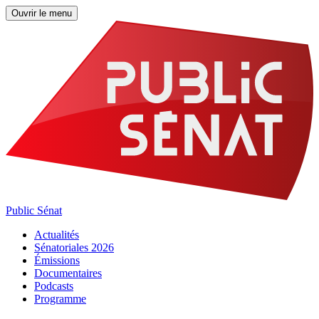
Ouvrir le menu
Public Sénat
Actualités
Sénatoriales 2026
Émissions
Documentaires
Podcasts
Programme