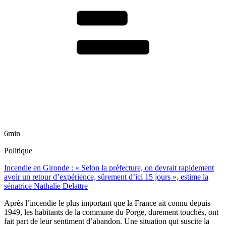
6min
Politique
Incendie en Gironde : « Selon la préfecture, on devrait rapidement
avoir un retour d’expérience, sûrement d’ici 15 jours », estime la
sénatrice Nathalie Delattre
Après l’incendie le plus important que la France ait connu depuis
1949, les habitants de la commune du Porge, durement touchés, ont
fait part de leur sentiment d’abandon. Une situation qui suscite la