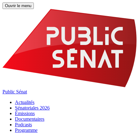
Ouvrir le menu
Public Sénat
Actualités
Sénatoriales 2026
Émissions
Documentaires
Podcasts
Programme