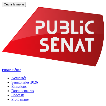
Ouvrir le menu
Public Sénat
Actualités
Sénatoriales 2026
Émissions
Documentaires
Podcasts
Programme