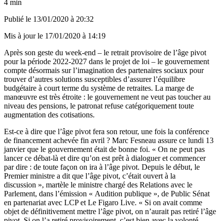
4 min
Publié le
13/01/2020 à 20:32
Mis à jour le
17/01/2020 à 14:19
Après son geste du week-end – le retrait provisoire de l’âge pivot
pour la période 2022-2027 dans le projet de loi – le gouvernement
compte désormais sur l’imagination des partenaires sociaux pour
trouver d’autres solutions susceptibles d’assurer l’équilibre
budgétaire à court terme du système de retraites. La marge de
manœuvre est très étroite : le gouvernement ne veut pas toucher au
niveau des pensions, le patronat refuse catégoriquement toute
augmentation des cotisations.
Est-ce à dire que l’âge pivot fera son retour, une fois la conférence
de financement achevée fin avril ? Marc Fesneau assure ce lundi 13
janvier que le gouvernement était de bonne foi. « On ne peut pas
lancer ce débat-là et dire qu’on est prêt à dialoguer et commencer
par dire : de toute façon on ira à l’âge pivot. Depuis le début, le
Premier ministre a dit que l’âge pivot, c’était ouvert à la
discussion », martèle le ministre chargé des Relations avec le
Parlement, dans l’émission « Audition publique », de Public Sénat
en partenariat avec LCP et Le Figaro Live. « Si on avait comme
objet de définitivement mettre l’âge pivot, on n’aurait pas retiré l’âge
pivot. Si on l’a retiré provisoirement, c’est bien avec la volonté