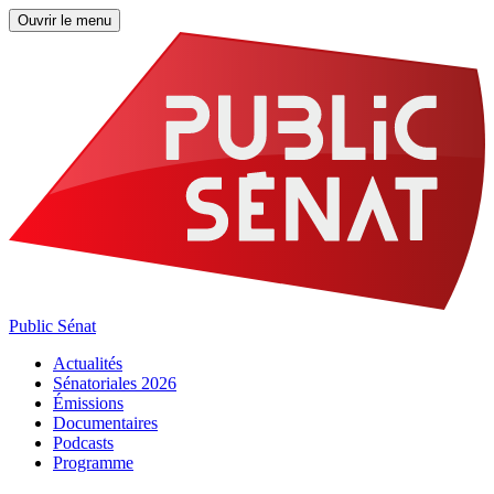
Ouvrir le menu
Public Sénat
Actualités
Sénatoriales 2026
Émissions
Documentaires
Podcasts
Programme