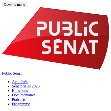
Ouvrir le menu
Public Sénat
Actualités
Sénatoriales 2026
Émissions
Documentaires
Podcasts
Programme