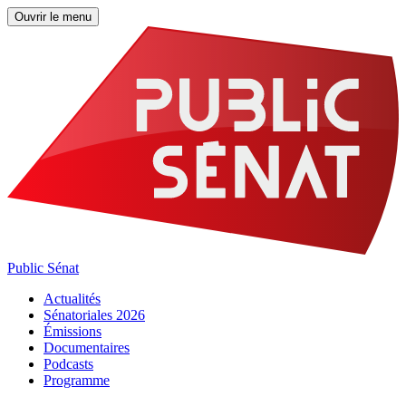
Ouvrir le menu
Public Sénat
Actualités
Sénatoriales 2026
Émissions
Documentaires
Podcasts
Programme