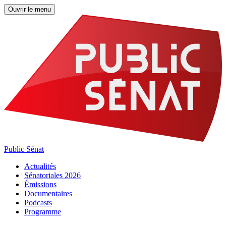
Ouvrir le menu
Public Sénat
Actualités
Sénatoriales 2026
Émissions
Documentaires
Podcasts
Programme