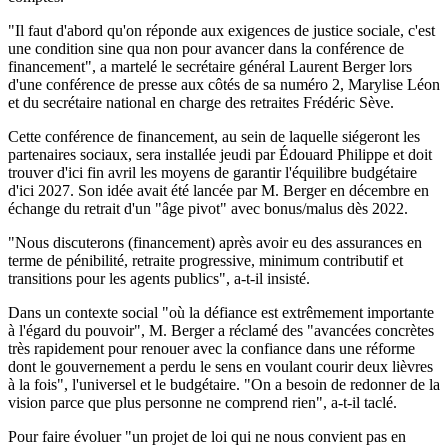
"Il faut d'abord qu'on réponde aux exigences de justice sociale, c'est
une condition sine qua non pour avancer dans la conférence de
financement", a martelé le secrétaire général Laurent Berger lors
d'une conférence de presse aux côtés de sa numéro 2, Marylise Léon
et du secrétaire national en charge des retraites Frédéric Sève.
Cette conférence de financement, au sein de laquelle siégeront les
partenaires sociaux, sera installée jeudi par Édouard Philippe et doit
trouver d'ici fin avril les moyens de garantir l'équilibre budgétaire
d'ici 2027. Son idée avait été lancée par M. Berger en décembre en
échange du retrait d'un "âge pivot" avec bonus/malus dès 2022.
"Nous discuterons (financement) après avoir eu des assurances en
terme de pénibilité, retraite progressive, minimum contributif et
transitions pour les agents publics", a-t-il insisté.
Dans un contexte social "où la défiance est extrêmement importante
à l'égard du pouvoir", M. Berger a réclamé des "avancées concrètes
très rapidement pour renouer avec la confiance dans une réforme
dont le gouvernement a perdu le sens en voulant courir deux lièvres
à la fois", l'universel et le budgétaire. "On a besoin de redonner de la
vision parce que plus personne ne comprend rien", a-t-il taclé.
Pour faire évoluer "un projet de loi qui ne nous convient pas en