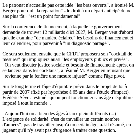
Le patronat n'accueille pas cette idée "les bras ouverts", a ironisé M.
Berger pour qui "la réparation" - le droit à un départ anticipé deux
ans plus tôt - "est un point fondamental".
Sur la conférence de financement, à laquelle le gouvernement
demande de trouver 12 milliards d'ici 2027, M. Berger veut d'abord
qu'elle examine "de manière éclairée" les besoins de financement et
leur calendrier, pour parvenir à "un diagnostic partagé".
Ce sera seulement ensuite que la CFDT proposera son "cocktail de
mesures" qui impliquera aussi "les employeurs publics et privés".
"On veut discuter justice sociale et besoin de financement: après, on
se lancera dans les cocktails", a résumé M. Berger en refusant que
"revienne par la fenêtre une mesure injuste" comme l'âge pivot.
Sur le long terme et l'âge d'équilibre prévu dans le projet de loi à
partir de 2037 (fixé par hypothèse à 65 ans dans l'étude d'impact),
Frédéric Sève a estimé "qu'on peut fonctionner sans âge d'équilibre
imposé à tout le monde".
"Aujourd'hui on a bien des âges à taux plein différents (...)
L'exigence de solidarité, c'est de travailler un certain nombre
d'années", pas de travailler jusqu'à un certain âge, a-t-il résumé, en
jugeant qu'il n'y avait pas d'urgence à traiter cette question.